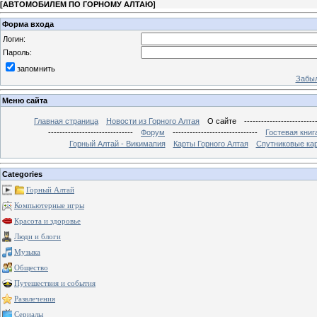
[
АВТОМОБИЛЕМ ПО ГОРНОМУ АЛТАЮ
]
Форма входа
Логин:
Пароль:
запомнить
Забыл
Меню сайта
Главная страница
Новости из Горного Алтая
О сайте
-------------------------
------------------------------
Форум
------------------------------
Гостевая книг
Горный Алтай - Викимапия
Карты Горного Алтая
Спутниковые кар
Categories
Горный Алтай
Компьютерные игры
Красота и здоровье
Люди и блоги
Музыка
Общество
Путешествия и события
Развлечения
Сериалы