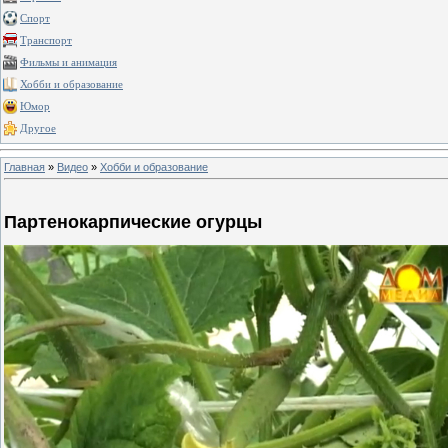
Спорт
Транспорт
Фильмы и анимация
Хобби и образование
Юмор
Другое
Главная
»
Видео
»
Хобби и образование
Партенокарпические огурцы