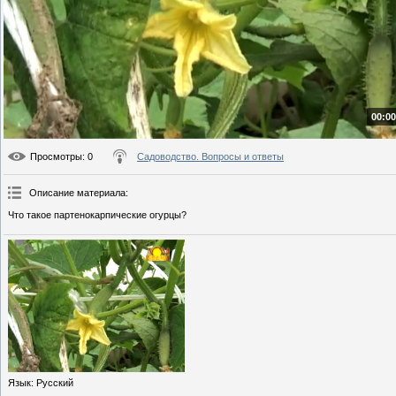
00:00
Просмотры
: 0
Садоводство. Вопросы и ответы
Описание материала
:
Что такое партенокарпические огурцы?
Язык
: Русский