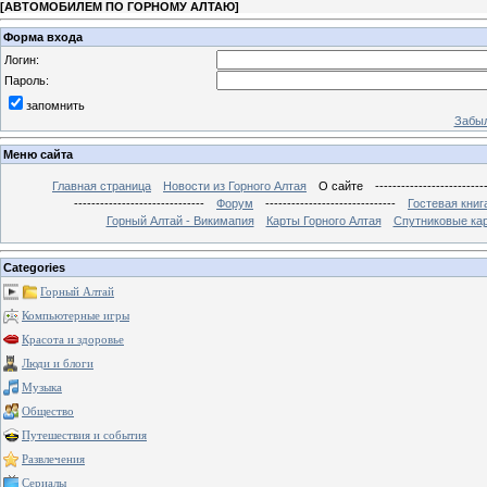
[
АВТОМОБИЛЕМ ПО ГОРНОМУ АЛТАЮ
]
Форма входа
Логин:
Пароль:
запомнить
Забыл
Меню сайта
Главная страница
Новости из Горного Алтая
О сайте
-------------------------
------------------------------
Форум
------------------------------
Гостевая книг
Горный Алтай - Викимапия
Карты Горного Алтая
Спутниковые кар
Categories
Горный Алтай
Компьютерные игры
Красота и здоровье
Люди и блоги
Музыка
Общество
Путешествия и события
Развлечения
Сериалы