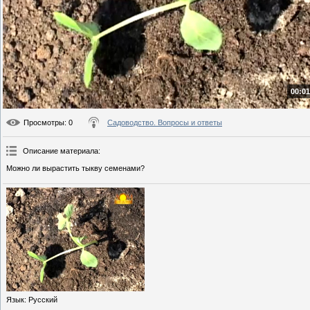
00:01
Просмотры
: 0
Садоводство. Вопросы и ответы
Описание материала
:
Можно ли вырастить тыкву семенами?
Язык
: Русский