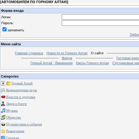
[
АВТОМОБИЛЕМ ПО ГОРНОМУ АЛТАЮ
]
Форма входа
Логин:
Пароль:
запомнить
Забыл
Меню сайта
Главная страница
Новости из Горного Алтая
О сайте
-------------------------
------------------------------
Форум
------------------------------
Гостевая книг
Горный Алтай - Викимапия
Карты Горного Алтая
Спутниковые кар
Categories
Горный Алтай
Компьютерные игры
Красота и здоровье
Люди и блоги
Музыка
Общество
Путешествия и события
Развлечения
Сериалы