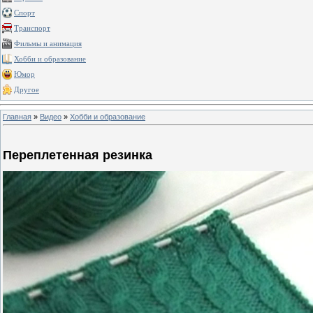
Спорт
Транспорт
Фильмы и анимация
Хобби и образование
Юмор
Другое
Главная
»
Видео
»
Хобби и образование
Переплетенная резинка