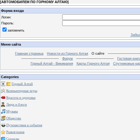
[
АВТОМОБИЛЕМ ПО ГОРНОМУ АЛТАЮ
]
Форма входа
Логин:
Пароль:
запомнить
Забыл
Меню сайта
Главная страница
Новости из Горного Алтая
О сайте
-------------------------
------------------------------
Форум
------------------------------
Гостевая книг
Горный Алтай - Викимапия
Карты Горного Алтая
Спутниковые кар
Categories
Горный Алтай
Компьютерные игры
Красота и здоровье
Люди и блоги
Музыка
Общество
Путешествия и события
Развлечения
Сериалы