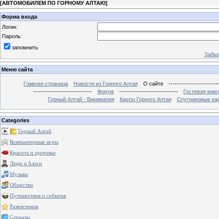
[
АВТОМОБИЛЕМ ПО ГОРНОМУ АЛТАЮ
]
Форма входа
Логин:
Пароль:
запомнить
Забыл
Меню сайта
Главная страница
Новости из Горного Алтая
О сайте
-------------------------
------------------------------
Форум
------------------------------
Гостевая книг
Горный Алтай - Викимапия
Карты Горного Алтая
Спутниковые кар
Categories
Горный Алтай
Компьютерные игры
Красота и здоровье
Люди и блоги
Музыка
Общество
Путешествия и события
Развлечения
Сериалы