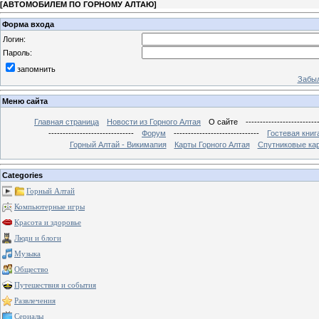
[
АВТОМОБИЛЕМ ПО ГОРНОМУ АЛТАЮ
]
Форма входа
Логин:
Пароль:
запомнить
Забыл
Меню сайта
Главная страница
Новости из Горного Алтая
О сайте
-------------------------
------------------------------
Форум
------------------------------
Гостевая книг
Горный Алтай - Викимапия
Карты Горного Алтая
Спутниковые кар
Categories
Горный Алтай
Компьютерные игры
Красота и здоровье
Люди и блоги
Музыка
Общество
Путешествия и события
Развлечения
Сериалы