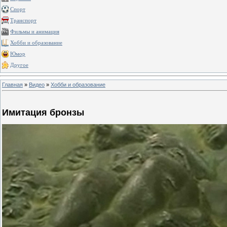
Спорт
Транспорт
Фильмы и анимация
Хобби и образование
Юмор
Другое
Главная
»
Видео
»
Хобби и образование
Имитация бронзы