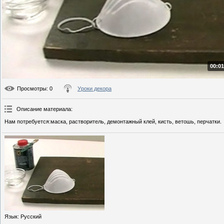
00:01
Просмотры
: 0
Уроки декора
Описание материала
:
Нам потребуется:маска, растворитель, демонтажный клей, кисть, ветошь, перчатки.
Язык
: Русский