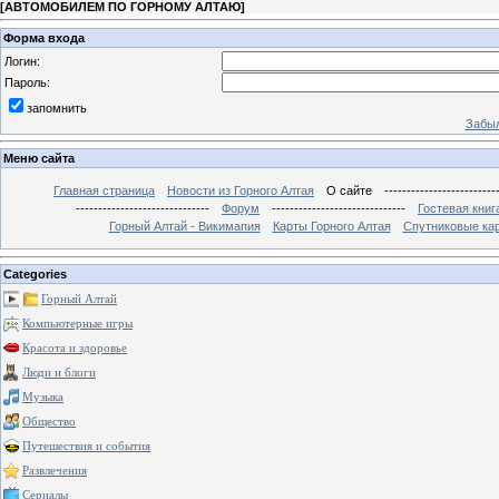
[
АВТОМОБИЛЕМ ПО ГОРНОМУ АЛТАЮ
]
Форма входа
Логин:
Пароль:
запомнить
Забыл
Меню сайта
Главная страница
Новости из Горного Алтая
О сайте
-------------------------
------------------------------
Форум
------------------------------
Гостевая книг
Горный Алтай - Викимапия
Карты Горного Алтая
Спутниковые кар
Categories
Горный Алтай
Компьютерные игры
Красота и здоровье
Люди и блоги
Музыка
Общество
Путешествия и события
Развлечения
Сериалы