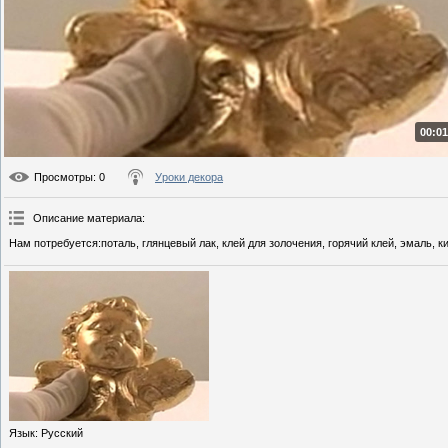
00:01
Просмотры
: 0
Уроки декора
Описание материала
:
Нам потребуется:поталь, глянцевый лак, клей для золочения, горячий клей, эмаль, ки
Язык
: Русский