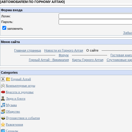
[
АВТОМОБИЛЕМ ПО ГОРНОМУ АЛТАЮ
]
Форма входа
Логин:
Пароль:
запомнить
Забыл
Меню сайта
Главная страница
Новости из Горного Алтая
О сайте
-------------------------
------------------------------
Форум
------------------------------
Гостевая книг
Горный Алтай - Викимапия
Карты Горного Алтая
Спутниковые кар
Categories
Горный Алтай
Компьютерные игры
Красота и здоровье
Люди и блоги
Музыка
Общество
Путешествия и события
Развлечения
Сериалы