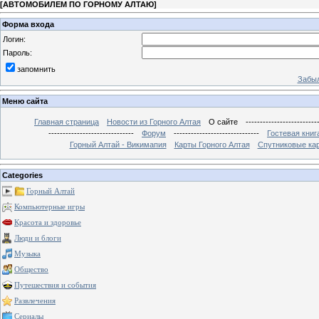
[
АВТОМОБИЛЕМ ПО ГОРНОМУ АЛТАЮ
]
Форма входа
Логин:
Пароль:
запомнить
Забыл
Меню сайта
Главная страница
Новости из Горного Алтая
О сайте
-------------------------
------------------------------
Форум
------------------------------
Гостевая книг
Горный Алтай - Викимапия
Карты Горного Алтая
Спутниковые кар
Categories
Горный Алтай
Компьютерные игры
Красота и здоровье
Люди и блоги
Музыка
Общество
Путешествия и события
Развлечения
Сериалы