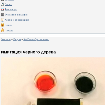
Спорт
Транспорт
Фильмы и анимация
Хобби и образование
Юмор
Другое
Главная
»
Видео
»
Хобби и образование
Имитация черного дерева