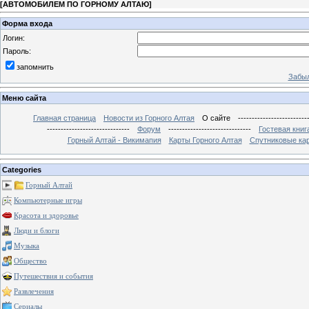
[
АВТОМОБИЛЕМ ПО ГОРНОМУ АЛТАЮ
]
Форма входа
Логин:
Пароль:
запомнить
Забыл
Меню сайта
Главная страница
Новости из Горного Алтая
О сайте
-------------------------
------------------------------
Форум
------------------------------
Гостевая книг
Горный Алтай - Викимапия
Карты Горного Алтая
Спутниковые кар
Categories
Горный Алтай
Компьютерные игры
Красота и здоровье
Люди и блоги
Музыка
Общество
Путешествия и события
Развлечения
Сериалы