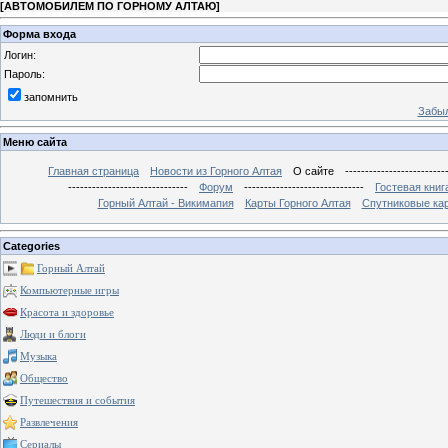
[
АВТОМОБИЛЕМ ПО ГОРНОМУ АЛТАЮ
]
Форма входа
Логин:
Пароль:
запомнить
Забыл
Меню сайта
Главная страница
Новости из Горного Алтая
О сайте
-------------------------
------------------------------
Форум
------------------------------
Гостевая книг
Горный Алтай - Викимапия
Карты Горного Алтая
Спутниковые кар
Categories
Горный Алтай
Компьютерные игры
Красота и здоровье
Люди и блоги
Музыка
Общество
Путешествия и события
Развлечения
Сериалы