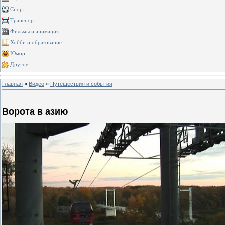
Спорт
Транспорт
Фильмы и анимация
Хобби и образование
Юмор
Другое
Главная
»
Видео
»
Путешествия и события
Ворота в азию