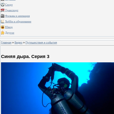
Спорт
Транспорт
Фильмы и анимация
Хобби и образование
Юмор
Другое
Главная
»
Видео
»
Путешествия и события
Синяя дыра. Серия 3