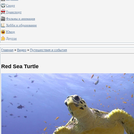
Спорт
Транспорт
Фильмы и анимация
Хобби и образование
Юмор
Другое
Главная
»
Видео
»
Путешествия и события
Red Sea Turtle