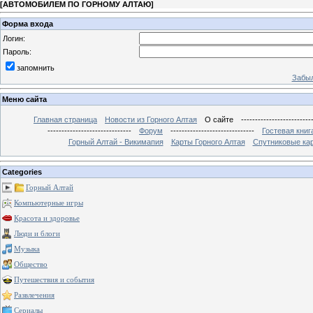
[
АВТОМОБИЛЕМ ПО ГОРНОМУ АЛТАЮ
]
Форма входа
Логин:
Пароль:
запомнить
Забыл
Меню сайта
Главная страница
Новости из Горного Алтая
О сайте
-------------------------
------------------------------
Форум
------------------------------
Гостевая книг
Горный Алтай - Викимапия
Карты Горного Алтая
Спутниковые кар
Categories
Горный Алтай
Компьютерные игры
Красота и здоровье
Люди и блоги
Музыка
Общество
Путешествия и события
Развлечения
Сериалы