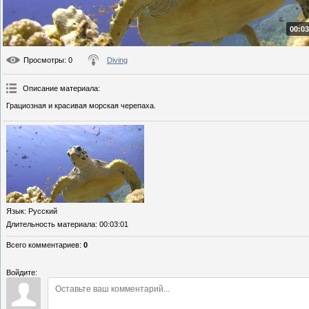
00:03
Просмотры
: 0
Diving
Описание материала
:
Грациозная и красивая морская черепаха.
Язык
: Русский
Длительность материала
: 00:03:01
Всего комментариев
:
0
Войдите: