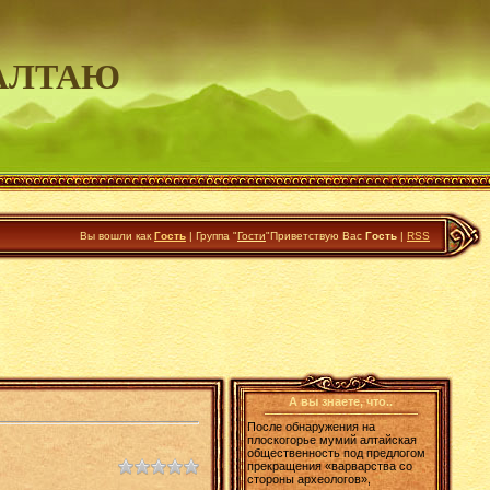
АЛТАЮ
Вы вошли как
Гость
|
Группа
"
Гости
"
Приветствую Вас
Гость
|
RSS
А вы знаете, что..
После обнаружения на
плоскогорье мумий алтайская
общественность под предлогом
прекращения «варварства со
стороны археологов»,