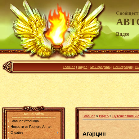
Сообщест
АВТ
Видео
Главная
|
Видео
|
Мой профиль
|
Регистрация
|
Вы
Меню сайта
Главная
»
Видео
»
Путешествия и 
Главная страница
Новости из Горного Алтая
Агарцин
О сайте
------------------------------