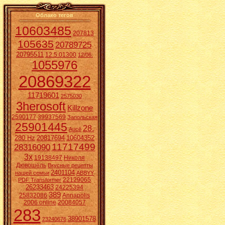
Облако тегов
10603485
207813
105635
20789725
20795511
12.5.01300
12/06.
1055976
20869322
11719601
2575030
3herosoft
Killzone
2590177
39937569
Запольская
25901445
28.
Aucē
280 Hz
20817694
10604352
11717499
28316090
3x
19138497
Николя
Дювошель
Вкусные рецепты
2401104
нашей семьи
ABBYY
22129065
PDF Transformer
26233463
24225394
389
25832086
Annapolis
2006 online
20084057
283
38901578
23240676