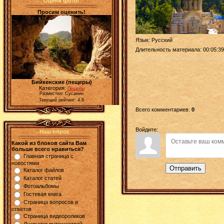
Оцени фото!
Просим оценить!
Язык
: Русский
Длительность материала
: 00:05:39
Бийкенские (пещеры)
Категория:
Пещеры
Разместил: Сусанин
Текущий рейтинг: 4.8
Всего комментариев
:
0
Войдите:
Наш опрос
Какой из блоков сайта Вам
больше всего нравиться?
Главная страница с
новостями
Отправить
Каталог файлов
Каталог статей
Фотоальбомы
Гостевая книга
Страница вопросов и
ответов
Страница видеороликов