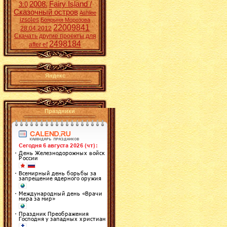
2008.
Fairy Island /
3:0
Сказочный остров
Ashlee
izsoles
Боярыня Морозова
22009841
28.04.2012
Скачать другие проекты для
2498184
after ef
Яндекс
Праздники