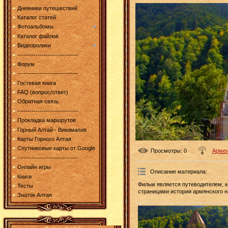
Дневники путешествий
Каталог статей
Фотоальбомы
Каталог файлов
Видеоролики
------------------------------
Форум
------------------------------
Гостевая книга
FAQ (вопрос/ответ)
Обратная связь
------------------------------
Прокладка маршрутов
Горный Алтай - Викимапия
Карты Горного Алтая
Спутниковые карты от Google
Просмотры
: 0
Армен
------------------------------
Онлайн игры
Описание материала
:
Книги
Фильм является путеводителем, к
Тесты
страницами истории армянского н
Знаток Алтая