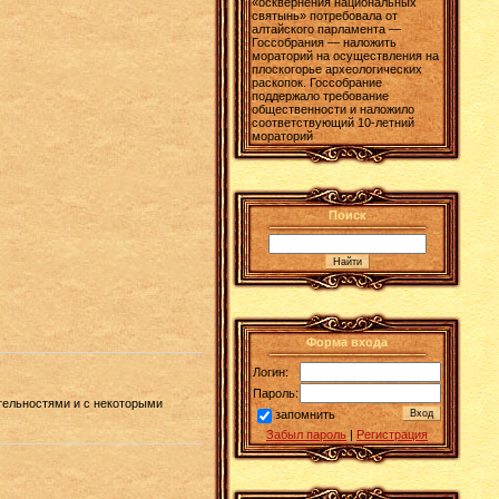
«осквернения национальных
святынь» потребовала от
алтайского парламента —
Госсобрания — наложить
мораторий на осуществления на
плоскогорье археологических
раскопок. Госсобрание
поддержало требование
общественности и наложило
соответствующий 10-летний
мораторий
Поиск
Форма входа
Логин:
Пароль:
ательностями и с некоторыми
запомнить
Забыл пароль
|
Регистрация