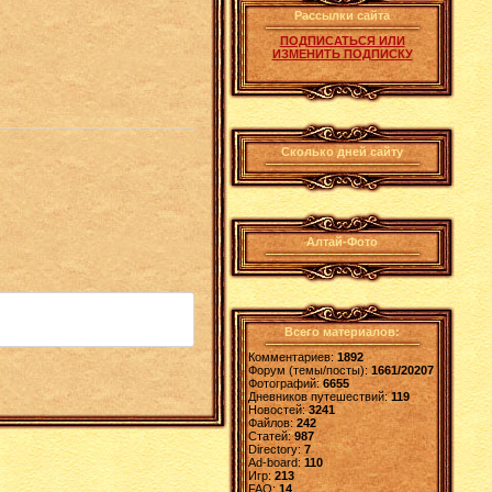
Рассылки сайта
ПОДПИСАТЬСЯ ИЛИ
ИЗМЕНИТЬ ПОДПИСКУ
Сколько дней сайту
Алтай-Фото
Всего материалов:
Комментариев:
1892
Форум (темы/посты):
1661/20207
Фотографий:
6655
Дневников путешествий:
119
Новостей:
3241
Файлов:
242
Статей:
987
Directory:
7
Ad-board:
110
Игр:
213
FAQ:
14