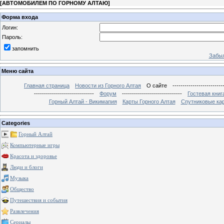
[
АВТОМОБИЛЕМ ПО ГОРНОМУ АЛТАЮ
]
Форма входа
Логин:
Пароль:
запомнить
Забыл
Меню сайта
Главная страница
Новости из Горного Алтая
О сайте
-------------------------
------------------------------
Форум
------------------------------
Гостевая книг
Горный Алтай - Викимапия
Карты Горного Алтая
Спутниковые кар
Categories
Горный Алтай
Компьютерные игры
Красота и здоровье
Люди и блоги
Музыка
Общество
Путешествия и события
Развлечения
Сериалы