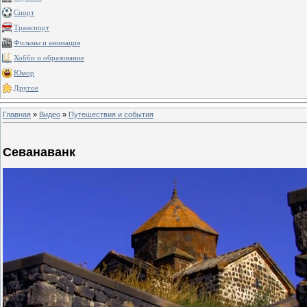
Спорт
Транспорт
Фильмы и анимация
Хобби и образование
Юмор
Другое
Главная
»
Видео
»
Путешествия и события
Севанаванк