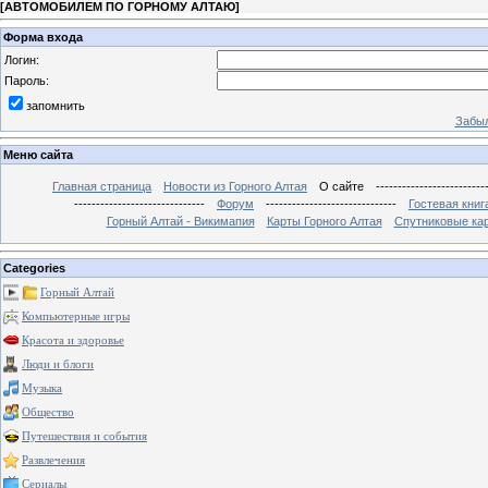
[
АВТОМОБИЛЕМ ПО ГОРНОМУ АЛТАЮ
]
Форма входа
Логин:
Пароль:
запомнить
Забыл
Меню сайта
Главная страница
Новости из Горного Алтая
О сайте
-------------------------
------------------------------
Форум
------------------------------
Гостевая книг
Горный Алтай - Викимапия
Карты Горного Алтая
Спутниковые кар
Categories
Горный Алтай
Компьютерные игры
Красота и здоровье
Люди и блоги
Музыка
Общество
Путешествия и события
Развлечения
Сериалы