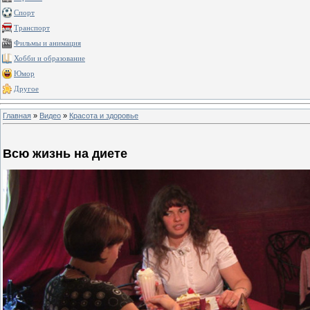
Спорт
Транспорт
Фильмы и анимация
Хобби и образование
Юмор
Другое
Главная
»
Видео
»
Красота и здоровье
Всю жизнь на диете