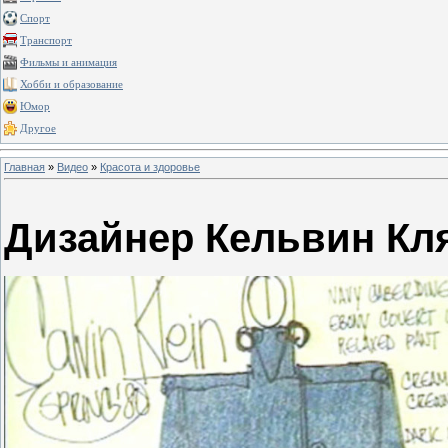
Спорт
Транспорт
Фильмы и анимация
Хобби и образование
Юмор
Другое
Главная
»
Видео
»
Красота и здоровье
Дизайнер Кельвин Кл