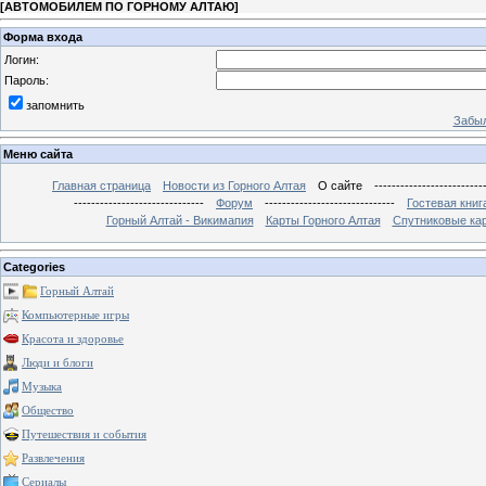
[
АВТОМОБИЛЕМ ПО ГОРНОМУ АЛТАЮ
]
Форма входа
Логин:
Пароль:
запомнить
Забыл
Меню сайта
Главная страница
Новости из Горного Алтая
О сайте
-------------------------
------------------------------
Форум
------------------------------
Гостевая книг
Горный Алтай - Викимапия
Карты Горного Алтая
Спутниковые кар
Categories
Горный Алтай
Компьютерные игры
Красота и здоровье
Люди и блоги
Музыка
Общество
Путешествия и события
Развлечения
Сериалы