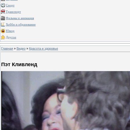
Спорт
Транспорт
Фильмы и анимация
Хобби и образование
Юмор
Другое
Главная
»
Видео
»
Красота и здоровье
Пэт Кливленд