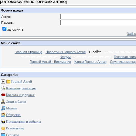
[
АВТОМОБИЛЕМ ПО ГОРНОМУ АЛТАЮ
]
Форма входа
Логин:
Пароль:
запомнить
Забыл
Меню сайта
Главная страница
Новости из Горного Алтая
О сайте
-------------------------
------------------------------
Форум
------------------------------
Гостевая книг
Горный Алтай - Викимапия
Карты Горного Алтая
Спутниковые кар
Categories
Горный Алтай
Компьютерные игры
Красота и здоровье
Люди и блоги
Музыка
Общество
Путешествия и события
Развлечения
Сериалы