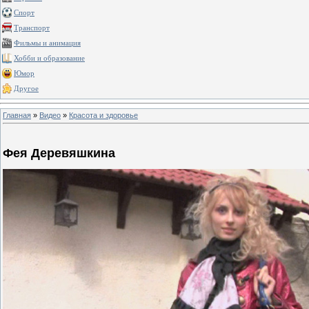
Спорт
Транспорт
Фильмы и анимация
Хобби и образование
Юмор
Другое
Главная
»
Видео
»
Красота и здоровье
Фея Деревяшкина