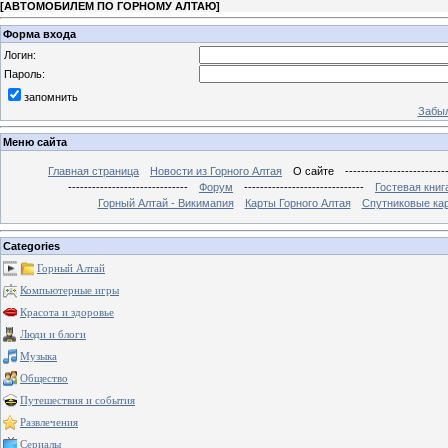
[
АВТОМОБИЛЕМ ПО ГОРНОМУ АЛТАЮ
]
Форма входа
Логин:
Пароль:
запомнить
Забыл
Меню сайта
Главная страница
Новости из Горного Алтая
О сайте
-------------------------
------------------------------
Форум
------------------------------
Гостевая книг
Горный Алтай - Викимапия
Карты Горного Алтая
Спутниковые кар
Categories
Горный Алтай
Компьютерные игры
Красота и здоровье
Люди и блоги
Музыка
Общество
Путешествия и события
Развлечения
Сериалы