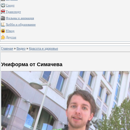
Спорт
Транспорт
Фильмы и анимация
Хобби и образование
Юмор
Другое
Главная
»
Видео
»
Красота и здоровье
Униформа от Симачева