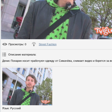
Просмотры
: 0
Street Fashion
Описание материала
:
Денис Понарин носит «рабочую» одежду от Симачёва, снимает видео и борется за в
Язык
: Русский