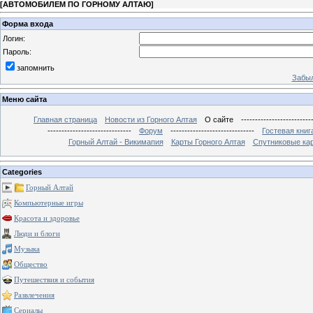
[
АВТОМОБИЛЕМ ПО ГОРНОМУ АЛТАЮ
]
Форма входа
Логин:
Пароль:
запомнить
Забыл
Меню сайта
Главная страница
Новости из Горного Алтая
О сайте
-------------------------
------------------------------
Форум
------------------------------
Гостевая книг
Горный Алтай - Викимапия
Карты Горного Алтая
Спутниковые кар
Categories
Горный Алтай
Компьютерные игры
Красота и здоровье
Люди и блоги
Музыка
Общество
Путешествия и события
Развлечения
Сериалы