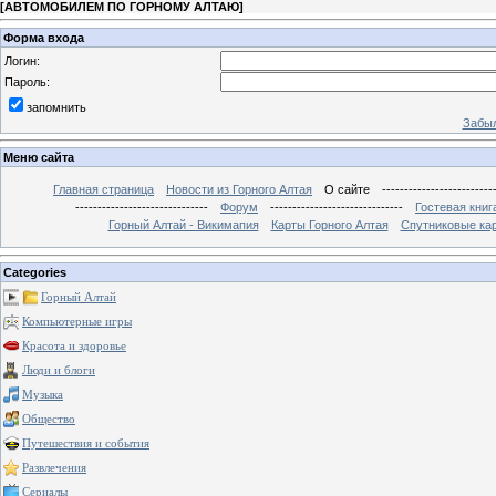
[
АВТОМОБИЛЕМ ПО ГОРНОМУ АЛТАЮ
]
Форма входа
Логин:
Пароль:
запомнить
Забыл
Меню сайта
Главная страница
Новости из Горного Алтая
О сайте
-------------------------
------------------------------
Форум
------------------------------
Гостевая книг
Горный Алтай - Викимапия
Карты Горного Алтая
Спутниковые кар
Categories
Горный Алтай
Компьютерные игры
Красота и здоровье
Люди и блоги
Музыка
Общество
Путешествия и события
Развлечения
Сериалы