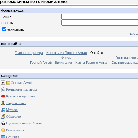
[
АВТОМОБИЛЕМ ПО ГОРНОМУ АЛТАЮ
]
Форма входа
Логин:
Пароль:
запомнить
Забыл
Меню сайта
Главная страница
Новости из Горного Алтая
О сайте
-------------------------
------------------------------
Форум
------------------------------
Гостевая книг
Горный Алтай - Викимапия
Карты Горного Алтая
Спутниковые кар
Categories
Горный Алтай
Компьютерные игры
Красота и здоровье
Люди и блоги
Музыка
Общество
Путешествия и события
Развлечения
Сериалы