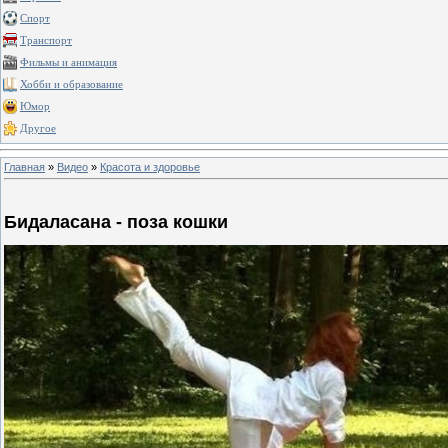
Спорт
Транспорт
Фильмы и анимация
Хобби и образование
Юмор
Другое
Главная
»
Видео
»
Красота и здоровье
Бидаласана - поза кошки