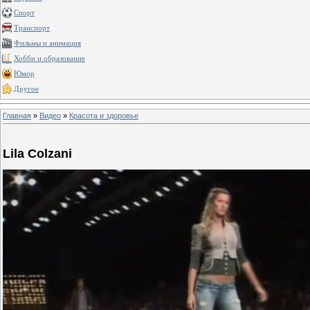
Спорт
Транспорт
Фильмы и анимация
Хобби и образование
Юмор
Другое
Главная
»
Видео
»
Красота и здоровье
Lila Colzani