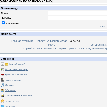
[
АВТОМОБИЛЕМ ПО ГОРНОМУ АЛТАЮ
]
Форма входа
Логин:
Пароль:
запомнить
Забыл
Меню сайта
Главная страница
Новости из Горного Алтая
О сайте
-------------------------
------------------------------
Форум
------------------------------
Гостевая книг
Горный Алтай - Викимапия
Карты Горного Алтая
Спутниковые кар
Categories
Горный Алтай
Компьютерные игры
Красота и здоровье
Люди и блоги
Музыка
Общество
Путешествия и события
Развлечения
Сериалы