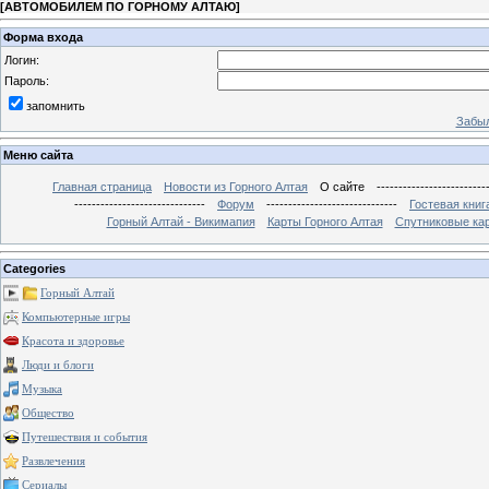
[
АВТОМОБИЛЕМ ПО ГОРНОМУ АЛТАЮ
]
Форма входа
Логин:
Пароль:
запомнить
Забыл
Меню сайта
Главная страница
Новости из Горного Алтая
О сайте
-------------------------
------------------------------
Форум
------------------------------
Гостевая книг
Горный Алтай - Викимапия
Карты Горного Алтая
Спутниковые кар
Categories
Горный Алтай
Компьютерные игры
Красота и здоровье
Люди и блоги
Музыка
Общество
Путешествия и события
Развлечения
Сериалы