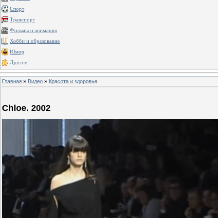
Спорт
Транспорт
Фильмы и анимация
Хобби и образование
Юмор
Другое
Главная
»
Видео
»
Красота и здоровье
Chloe. 2002