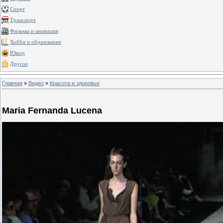
Спорт
Транспорт
Фильмы и анимация
Хобби и образование
Юмор
Другое
Главная
»
Видео
»
Красота и здоровье
Maria Fernanda Lucena