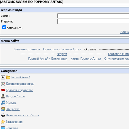
[
АВТОМОБИЛЕМ ПО ГОРНОМУ АЛТАЮ
]
Форма входа
Логин:
Пароль:
запомнить
Забыл
Меню сайта
Главная страница
Новости из Горного Алтая
О сайте
-------------------------
------------------------------
Форум
------------------------------
Гостевая книг
Горный Алтай - Викимапия
Карты Горного Алтая
Спутниковые кар
Categories
Горный Алтай
Компьютерные игры
Красота и здоровье
Люди и блоги
Музыка
Общество
Путешествия и события
Развлечения
Сериалы