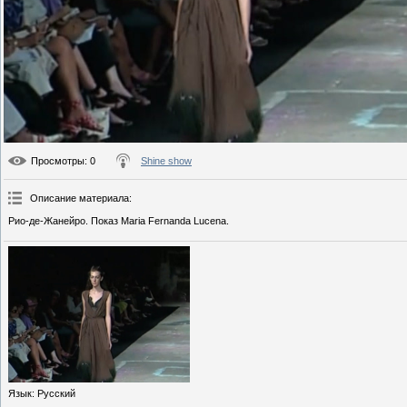
Просмотры
: 0
Shine show
Описание материала
:
Рио-де-Жанейро. Показ Maria Fernanda Lucena.
Язык
: Русский