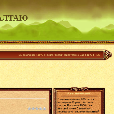
АЛТАЮ
Вы вошли как
Гость
|
Группа
"
Гости
"
Приветствую Вас
Гость
|
RSS
А вы знаете, что..
В ознаменование 200-летия
вхождения Горного Алтая в
состав России в 1956 г. на
высшей точке Семинского
перевала установлен памятный