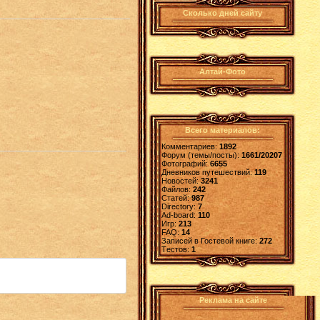
Сколько дней сайту
Алтай-Фото
Всего материалов:
Комментариев:
1892
Форум (темы/посты):
1661/20207
Фотографий:
6655
Дневников путешествий:
119
Новостей:
3241
Файлов:
242
Статей:
987
Directory:
7
Ad-board:
110
Игр:
213
FAQ:
14
Записей в Гостевой книге:
272
Tестов:
1
Реклама на сайте