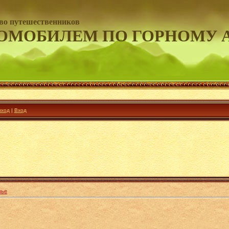
во путешественников
ОМОБИЛЕМ ПО ГОРНОМУ 
ход
|
Вход
вье