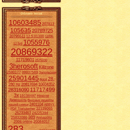
Облако тегов
10603485
207813
105635
20789725
20795511
12.5.01300
12/06.
1055976
12.5гб
20869322
11719601
2575030
3herosoft
Killzone
2590177
39937569
Запольская
25901445
28.
Aucē
280 Hz
20817694
10604352
11717499
28316090
3x
19138497
Николя
Дювошель
Вкусные рецепты
2401104
нашей семьи
ABBYY
22129065
PDF Transformer
26233463
24225394
389
25832086
Annapolis
2006 online
20084057
283