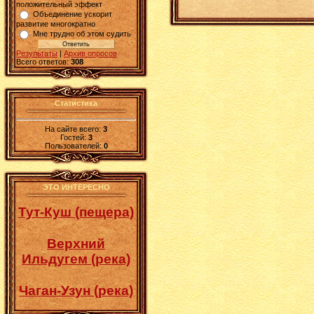
положительный эффект
Объединение ускорит
развитие многократно
Мне трудно об этом судить
Результаты
|
Архив опросов
Всего ответов:
308
Статистика
На сайте всего:
3
Гостей:
3
Пользователей:
0
ЭТО ИНТЕРЕСНО
Тут-Куш (пещера)
Верхний
Ильдугем (река)
Чаган-Узун (река)