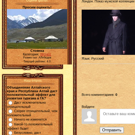
Оцени фото!
Лондон. Показ мужской коллекции 
Просим оценить!
Стоянка
Категория:
ПРОЧЕЕ
Разместил: АЛебедев
Язык
: Русский
Текущий рейтинг: 4.0
Наш опрос
Объединение Алтайского
края и Республики Алтай даст
Всего комментариев
:
0
положительный эффект для
развития туризма в ГА?
Даст исключительно
Войдите:
отрицательный
Скорее отрицательный, чем
положительный
Ничего не изменится
Какой-то положительный
эффект будет
Отправить
Безусловно, даст