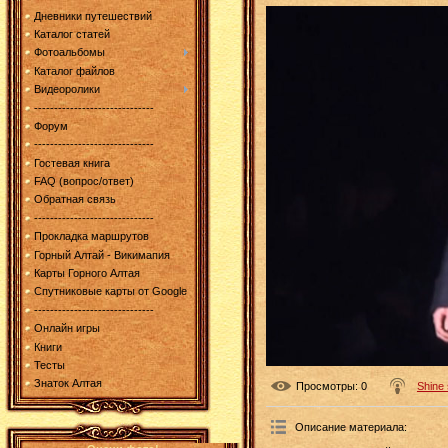
Дневники путешествий
Каталог статей
Фотоальбомы
Каталог файлов
Видеоролики
------------------------------
Форум
------------------------------
Гостевая книга
FAQ (вопрос/ответ)
Обратная связь
------------------------------
Прокладка маршрутов
Горный Алтай - Викимапия
Карты Горного Алтая
Спутниковые карты от Google
------------------------------
Онлайн игры
Книги
Тесты
Знаток Алтая
Просмотры
: 0
Shine
Описание материала
: