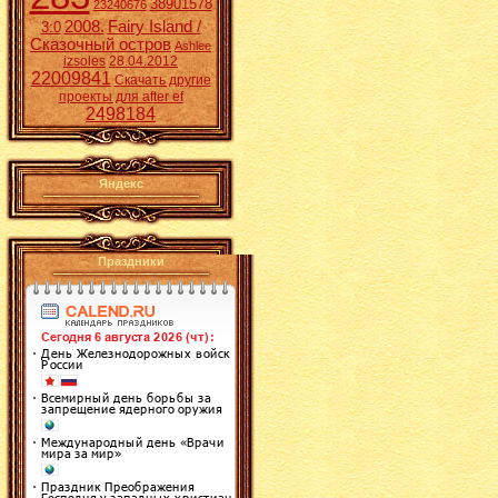
38901578
23240676
2008.
Fairy Island /
3:0
Сказочный остров
Ashlee
izsoles
28.04.2012
22009841
Скачать другие
проекты для after ef
2498184
Яндекс
Праздники