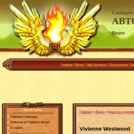
Сообщест
АВТ
Видео
Главная
|
Видео
|
Мой профиль
|
Регистрация
|
Вы
Меню сайта
Главная
»
Видео
»
Красота и здоро
Главная страница
Новости из Горного Алтая
Vivienne Westwood
О сайте
------------------------------