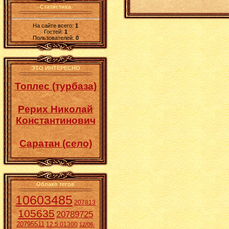
Статистика
На сайте всего:
1
Гостей:
1
Пользователей:
0
ЭТО ИНТЕРЕСНО
Топлес (турбаза)
Рерих Николай
Константинович
Саратан (село)
Облако тегов
10603485
207813
105635
20789725
20795511
12.5.01300
12/06.