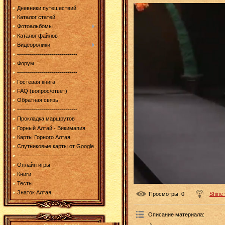
Дневники путешествий
Каталог статей
Фотоальбомы
Каталог файлов
Видеоролики
------------------------------
Форум
------------------------------
Гостевая книга
FAQ (вопрос/ответ)
Обратная связь
------------------------------
Прокладка маршрутов
Горный Алтай - Викимапия
Карты Горного Алтая
Спутниковые карты от Google
------------------------------
Онлайн игры
Книги
Тесты
Знаток Алтая
Просмотры
: 0
Shine
Описание материала
: