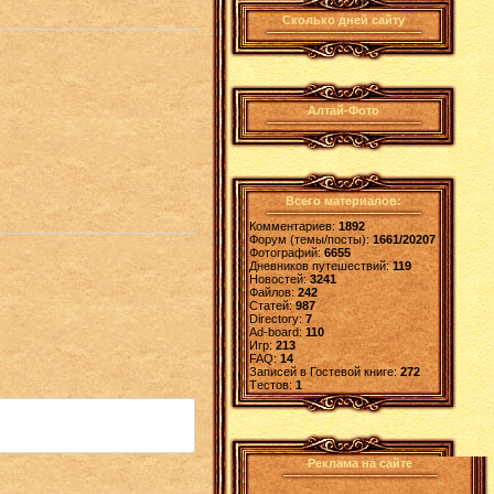
Сколько дней сайту
Алтай-Фото
Всего материалов:
Комментариев:
1892
Форум (темы/посты):
1661/20207
Фотографий:
6655
Дневников путешествий:
119
Новостей:
3241
Файлов:
242
Статей:
987
Directory:
7
Ad-board:
110
Игр:
213
FAQ:
14
Записей в Гостевой книге:
272
Tестов:
1
Реклама на сайте