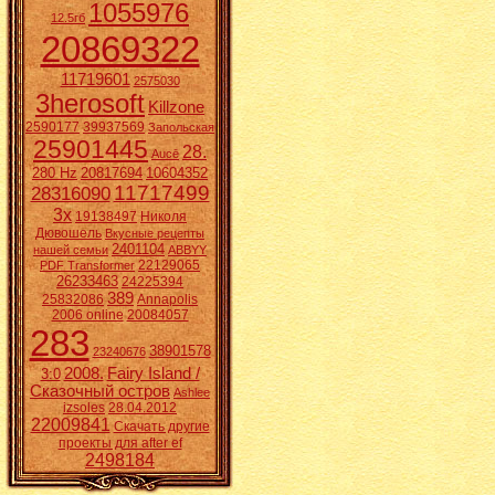
1055976
12.5гб
20869322
11719601
2575030
3herosoft
Killzone
2590177
39937569
Запольская
25901445
28.
Aucē
280 Hz
20817694
10604352
11717499
28316090
3x
19138497
Николя
Дювошель
Вкусные рецепты
2401104
нашей семьи
ABBYY
22129065
PDF Transformer
26233463
24225394
389
25832086
Annapolis
2006 online
20084057
283
38901578
23240676
2008.
Fairy Island /
3:0
Сказочный остров
Ashlee
izsoles
28.04.2012
22009841
Скачать другие
проекты для after ef
2498184