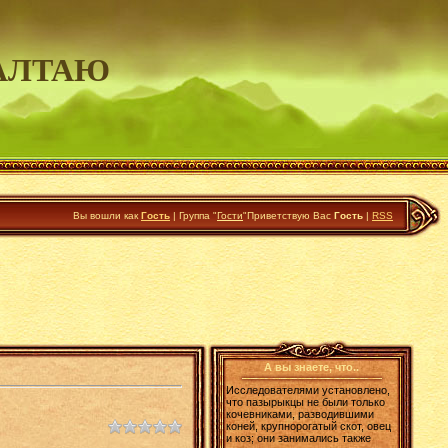
АЛТАЮ
Вы вошли как
Гость
|
Группа
"
Гости
"
Приветствую Вас
Гость
|
RSS
А вы знаете, что..
Исследователями установлено,
что пазырыкцы не были только
кочевниками, разводившими
коней, крупнорогатый скот, овец
и коз; они занимались также