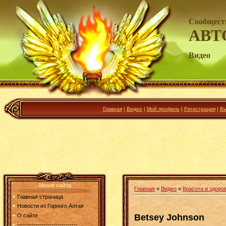
Сообщест
АВТ
Видео
Главная
|
Видео
|
Мой профиль
|
Регистрация
|
Вы
Меню сайта
Главная
»
Видео
»
Красота и здоро
Главная страница
Новости из Горного Алтая
Betsey Johnson
О сайте
------------------------------