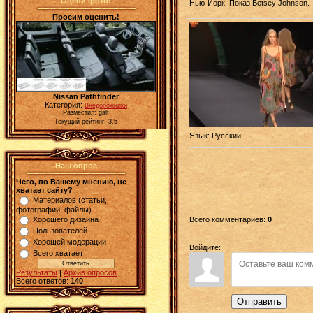
Оцени фото!
Нью-Йорк. Показ Betsey Johnson.
Просим оценить!
Nissan Pathfinder
Категория:
Внедорожники
Разместил: galt
Текущий рейтинг: 3.5
Язык
: Русский
Наш опрос
Чего, по Вашему мнению, не
хватает сайту?
Материалов (статьи,
фотографии, файлы)
Всего комментариев
:
0
Хорошего дизайна
Пользователей
Хорошей модерации
Войдите:
Всего хватает
Результаты
|
Архив опросов
Всего ответов:
140
Отправить