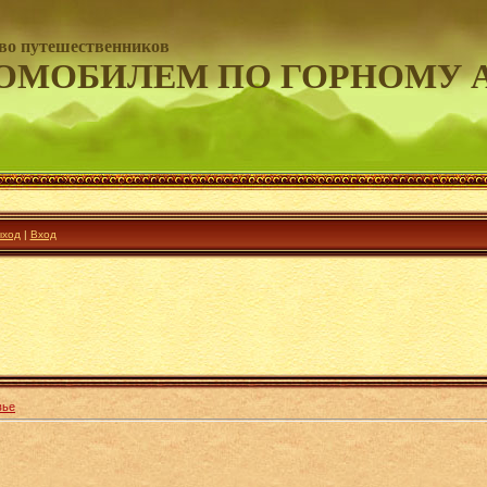
во путешественников
ОМОБИЛЕМ ПО ГОРНОМУ 
ход
|
Вход
вье