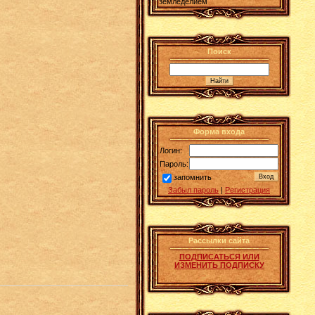
земледелием
Поиск
Форма входа
Логин:
Пароль:
запомнить
Забыл пароль
|
Регистрация
Рассылки сайта
ПОДПИСАТЬСЯ ИЛИ
ИЗМЕНИТЬ ПОДПИСКУ