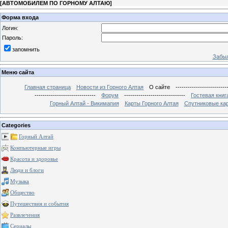
[
АВТОМОБИЛЕМ ПО ГОРНОМУ АЛТАЮ
]
Форма входа
Логин:
Пароль:
запомнить
Забыл
Меню сайта
Главная страница
Новости из Горного Алтая
О сайте
-------------------------
------------------------------
Форум
------------------------------
Гостевая книг
Горный Алтай - Викимапия
Карты Горного Алтая
Спутниковые кар
Categories
Горный Алтай
Компьютерные игры
Красота и здоровье
Люди и блоги
Музыка
Общество
Путешествия и события
Развлечения
Сериалы