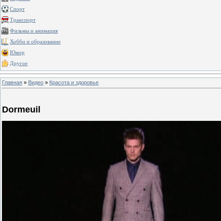
Спорт
Транспорт
Фильмы и анимация
Хобби и образование
Юмор
Другое
Главная
»
Видео
»
Красота и здоровье
Dormeuil