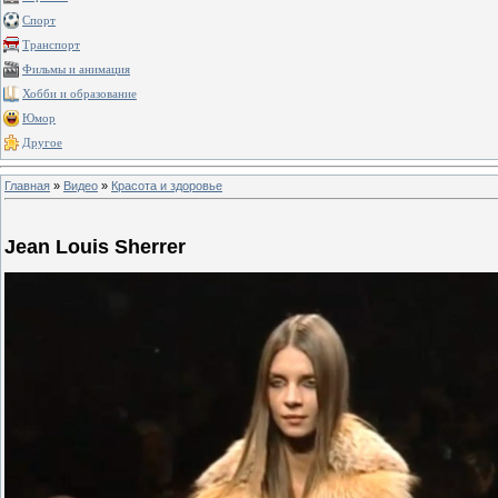
Спорт
Транспорт
Фильмы и анимация
Хобби и образование
Юмор
Другое
Главная
»
Видео
»
Красота и здоровье
Jean Louis Sherrer