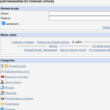
[
АВТОМОБИЛЕМ ПО ГОРНОМУ АЛТАЮ
]
Форма входа
Логин:
Пароль:
запомнить
Забыл
Меню сайта
Главная страница
Новости из Горного Алтая
О сайте
-------------------------
------------------------------
Форум
------------------------------
Гостевая книг
Горный Алтай - Викимапия
Карты Горного Алтая
Спутниковые кар
Categories
Горный Алтай
Компьютерные игры
Красота и здоровье
Люди и блоги
Музыка
Общество
Путешествия и события
Развлечения
Сериалы