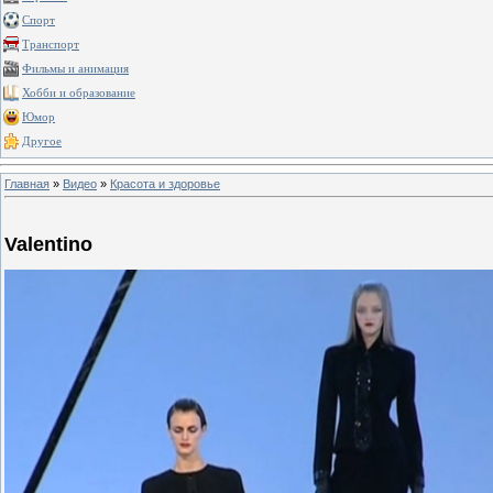
Спорт
Транспорт
Фильмы и анимация
Хобби и образование
Юмор
Другое
Главная
»
Видео
»
Красота и здоровье
Valentino