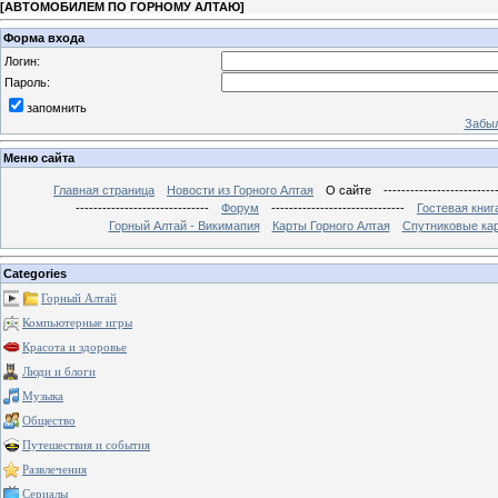
[
АВТОМОБИЛЕМ ПО ГОРНОМУ АЛТАЮ
]
Форма входа
Логин:
Пароль:
запомнить
Забыл
Меню сайта
Главная страница
Новости из Горного Алтая
О сайте
-------------------------
------------------------------
Форум
------------------------------
Гостевая книг
Горный Алтай - Викимапия
Карты Горного Алтая
Спутниковые кар
Categories
Горный Алтай
Компьютерные игры
Красота и здоровье
Люди и блоги
Музыка
Общество
Путешествия и события
Развлечения
Сериалы