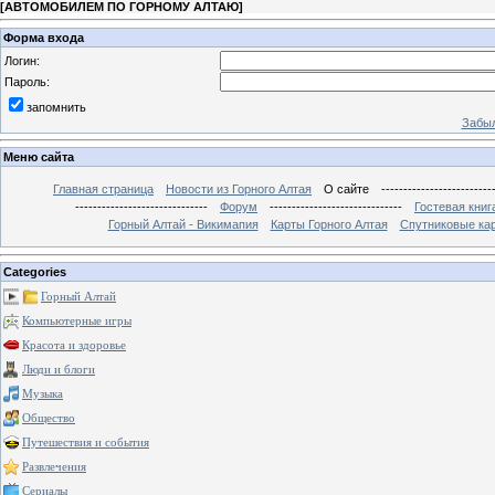
[
АВТОМОБИЛЕМ ПО ГОРНОМУ АЛТАЮ
]
Форма входа
Логин:
Пароль:
запомнить
Забыл
Меню сайта
Главная страница
Новости из Горного Алтая
О сайте
-------------------------
------------------------------
Форум
------------------------------
Гостевая книг
Горный Алтай - Викимапия
Карты Горного Алтая
Спутниковые кар
Categories
Горный Алтай
Компьютерные игры
Красота и здоровье
Люди и блоги
Музыка
Общество
Путешествия и события
Развлечения
Сериалы