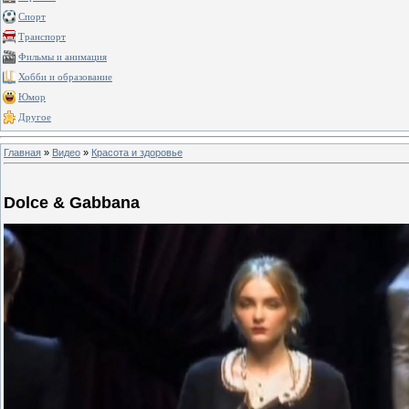
Спорт
Транспорт
Фильмы и анимация
Хобби и образование
Юмор
Другое
Главная
»
Видео
»
Красота и здоровье
Dolce & Gabbana