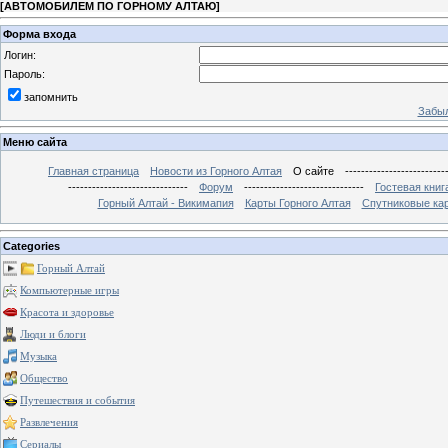
[
АВТОМОБИЛЕМ ПО ГОРНОМУ АЛТАЮ
]
Форма входа
Логин:
Пароль:
запомнить
Забыл
Меню сайта
Главная страница
Новости из Горного Алтая
О сайте
-------------------------
------------------------------
Форум
------------------------------
Гостевая книг
Горный Алтай - Викимапия
Карты Горного Алтая
Спутниковые кар
Categories
Горный Алтай
Компьютерные игры
Красота и здоровье
Люди и блоги
Музыка
Общество
Путешествия и события
Развлечения
Сериалы