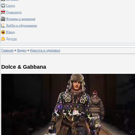
Спорт
Транспорт
Фильмы и анимация
Хобби и образование
Юмор
Другое
Главная
»
Видео
»
Красота и здоровье
Dolce & Gabbana