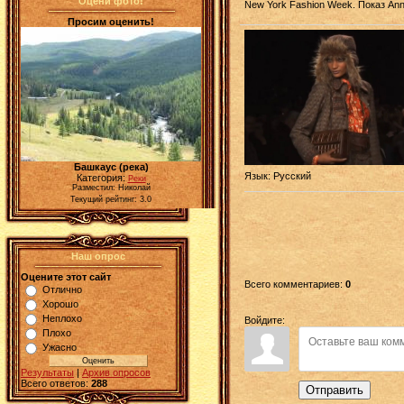
Оцени фото!
New York Fashion Week. Показ Ann
Просим оценить!
Башкаус (река)
Язык
: Русский
Категория:
Реки
Разместил: Николай
Текущий рейтинг: 3.0
Наш опрос
Оцените этот сайт
Всего комментариев
:
0
Отлично
Хорошо
Неплохо
Войдите:
Плохо
Ужасно
Результаты
|
Архив опросов
Всего ответов:
288
Отправить