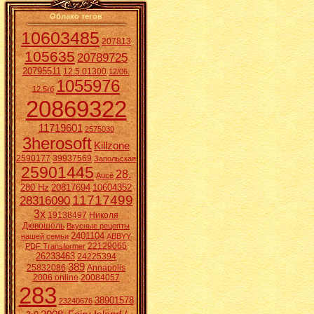
Облако тегов
10603485
207813
105635
20789725
20795511
12.5.01300
12/06.
1055976
12.5гб
20869322
11719601
2575030
3herosoft
Killzone
2590177
39937569
Запольская
25901445
28.
Aucē
280 Hz
20817694
10604352
11717499
28316090
3x
19138497
Николя
Дювошель
Вкусные рецепты
2401104
нашей семьи
ABBYY
22129065
PDF Transformer
26233463
24225394
389
25832086
Annapolis
2006 online
20084057
283
38901578
23240676