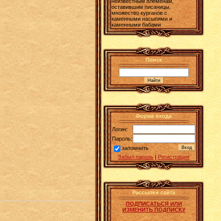
неизвестным племенам,
оставившим писаницы,
множество курганов с
каменными насыпями и
каменными бабами
Поиск
Форма входа
Логин:
Пароль:
запомнить
Забыл пароль
|
Регистрация
Рассылки сайта
ПОДПИСАТЬСЯ ИЛИ
ИЗМЕНИТЬ ПОДПИСКУ