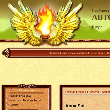
Сообщест
АВТ
Видео
Главная
|
Видео
|
Мой профиль
|
Регистрация
|
Вы
Меню сайта
Главная
»
Видео
»
Красота и здоро
Главная страница
Новости из Горного Алтая
Anna Sui
О сайте
------------------------------