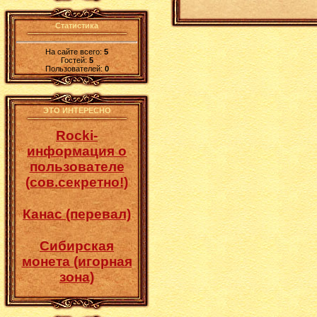
Статистика
На сайте всего:
5
Гостей:
5
Пользователей:
0
ЭТО ИНТЕРЕСНО
Rocki-
информация о
пользователе
(сов.секретно!)
Канас (перевал)
Сибирская
монета (игорная
зона)