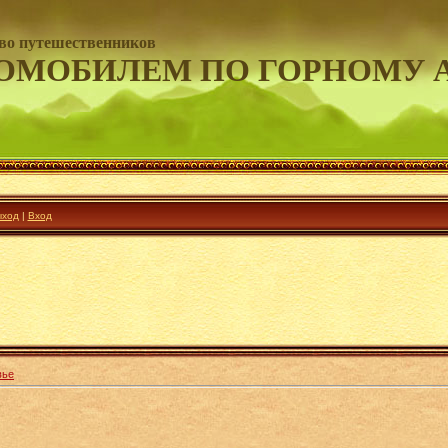
во путешественников
ОМОБИЛЕМ ПО ГОРНОМУ 
ход
|
Вход
вье