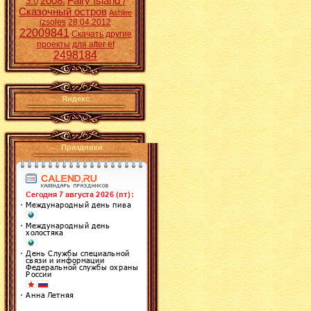
2008.
Fairy Island /
3:0
Сказочный остров
Ashlee
izsoles
28.04.2012
22009841
Скачать другие
проекты для after ef
2498184
Яндекс
Праздники