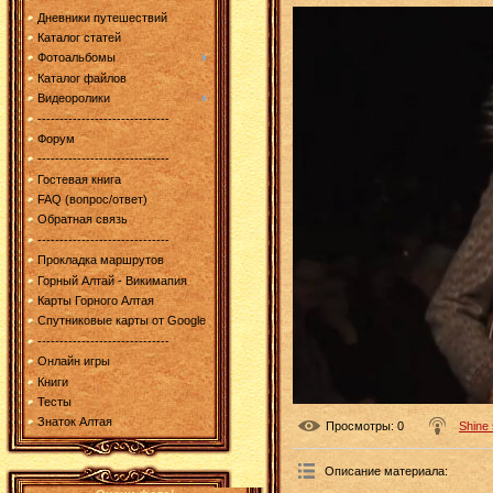
Дневники путешествий
Каталог статей
Фотоальбомы
Каталог файлов
Видеоролики
------------------------------
Форум
------------------------------
Гостевая книга
FAQ (вопрос/ответ)
Обратная связь
------------------------------
Прокладка маршрутов
Горный Алтай - Викимапия
Карты Горного Алтая
Спутниковые карты от Google
------------------------------
Онлайн игры
Книги
Тесты
Знаток Алтая
Просмотры
: 0
Shine
Описание материала
: