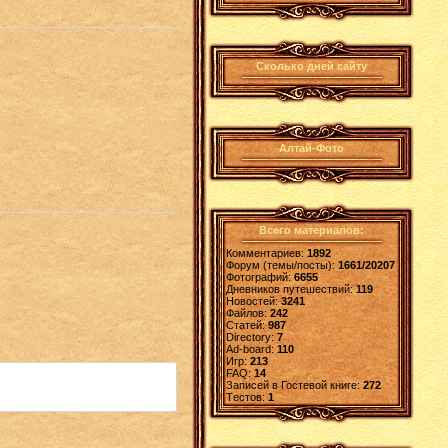
Сколько дней сайту
Алтай-Фото
Всего материалов:
Комментариев:
1892
Форум (темы/посты):
1661/20207
Фотографий:
6655
Дневников путешествий:
119
Новостей:
3241
Файлов:
242
Статей:
987
Directory:
7
Ad-board:
110
Игр:
213
FAQ:
14
Записей в Гостевой книге:
272
Tестов:
1