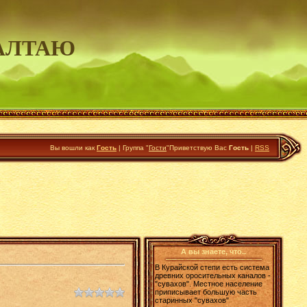
АЛТАЮ
Вы вошли как
Гость
|
Группа
"
Гости
"
Приветствую Вас
Гость
|
RSS
А вы знаете, что..
В Курайской степи есть система
древних оросительных каналов -
"сувахов". Местное население
приписывает большую часть
старинных "сувахов"