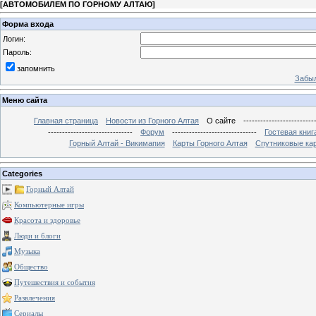
[
АВТОМОБИЛЕМ ПО ГОРНОМУ АЛТАЮ
]
Форма входа
Логин:
Пароль:
запомнить
Забыл
Меню сайта
Главная страница
Новости из Горного Алтая
О сайте
-------------------------
------------------------------
Форум
------------------------------
Гостевая книг
Горный Алтай - Викимапия
Карты Горного Алтая
Спутниковые кар
Categories
Горный Алтай
Компьютерные игры
Красота и здоровье
Люди и блоги
Музыка
Общество
Путешествия и события
Развлечения
Сериалы