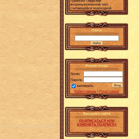
Туранско-Тюркский
антропологический тип),
считающейся переходной
Поиск
Форма входа
Логин:
Пароль:
запомнить
Забыл пароль
|
Регистрация
Рассылки сайта
ПОДПИСАТЬСЯ ИЛИ
ИЗМЕНИТЬ ПОДПИСКУ