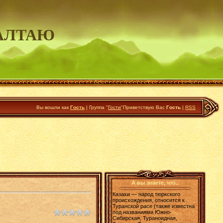
АЛТАЮ
Вы вошли как
Гость
|
Группа
"
Гости
"
Приветствую Вас
Гость
|
RSS
А вы знаете, что..
Казахи — народ тюркского
происхождения, относится к
Туранской расе (также известна
под названиями Южно-
Сибирская, Тураноидная,