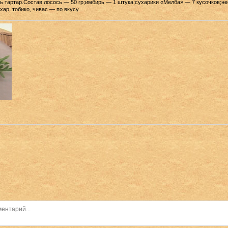
ь тартар.Состав:лосось — 50 гр;имбирь — 1 штука;сухарики «Мелба» — 7 кусочков;не
хар, тобико, чивас — по вкусу.