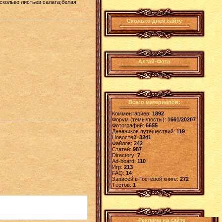
сколько листьев салата;белая
Сколько дней сайту
Алтай-Фото
Всего материалов:
Комментариев:
1892
Форум (темы/посты):
1661/20207
Фотографий:
6655
Дневников путешествий:
119
Новостей:
3241
Файлов:
242
Статей:
987
Directory:
7
Ad-board:
110
Игр:
213
FAQ:
14
Записей в Гостевой книге:
272
Tестов:
1
Реклама на сайте