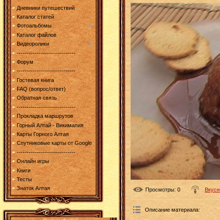
Дневники путешествий
Каталог статей
Фотоальбомы
Каталог файлов
Видеоролики
------------------------------
Форум
------------------------------
Гостевая книга
FAQ (вопрос/ответ)
Обратная связь
------------------------------
Прокладка маршрутов
Горный Алтай - Викимапия
Карты Горного Алтая
Спутниковые карты от Google
------------------------------
Онлайн игры
Книги
Тесты
Знаток Алтая
Просмотры
: 0
Вкусн
Описание материала
: