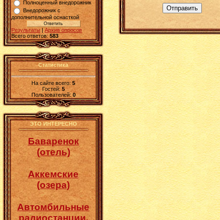
Полноценный внедорожник
Отправить
Внедорожник с
дополнительной оснасткой
Результаты
|
Архив опросов
Всего ответов:
583
Статистика
На сайте всего:
5
Гостей:
5
Пользователей:
0
ЭТО ИНТЕРЕСНО
Баваренок
(отель)
Аккемские
(озера)
Автомбильные
радиостанции.