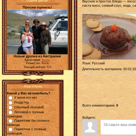
Оцени фото!
Вкусное и простое блюдо — лосос
паста мисо, соевый соус, вода, са
Просим оценить!
Новые друзья из Австралии
Категория:
Rocky
Язык
: Русский
Разместил: Rocki
Текущий рейтинг: 0.0
Длительность материала
: 00:01:16
Наш опрос
Какой у Вас автомобиль?
У меня его нет
Роадстер
Всего комментариев
:
0
Обычный легковой
Легковой с полным
приводом
Войдите:
Паркетник без полного
привода
Паркетник с полным
приводом