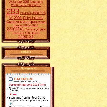
389
25832086
Annapolis
2006 online
20084057
283
38901578
23240676
2008.
Fairy Island /
3:0
Сказочный остров
Ashlee
izsoles
28.04.2012
22009841
Скачать другие
проекты для after ef
2498184
Яндекс
Праздники