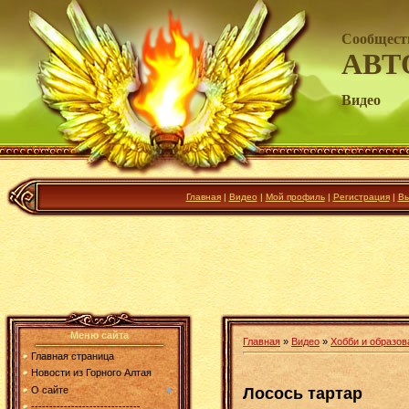
Сообщест
АВТ
Видео
Главная
|
Видео
|
Мой профиль
|
Регистрация
|
Вы
Меню сайта
Главная
»
Видео
»
Хобби и образов
Главная страница
Новости из Горного Алтая
Лосось тартар
О сайте
------------------------------