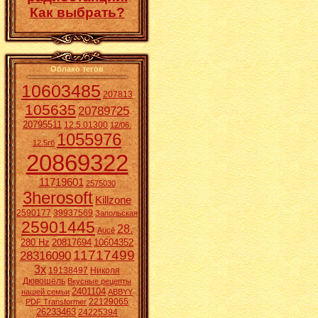
Как выбрать?
Облако тегов
10603485
207813
105635
20789725
20795511
12.5.01300
12/06.
1055976
12.5гб
20869322
11719601
2575030
3herosoft
Killzone
2590177
39937569
Запольская
25901445
28.
Aucē
280 Hz
20817694
10604352
11717499
28316090
3x
19138497
Николя
Дювошель
Вкусные рецепты
2401104
нашей семьи
ABBYY
22129065
PDF Transformer
26233463
24225394