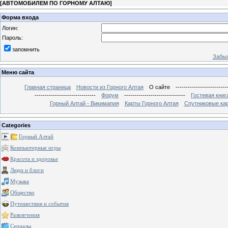
[
АВТОМОБИЛЕМ ПО ГОРНОМУ АЛТАЮ
]
Форма входа
Логин:
Пароль:
запомнить
Забыл
Меню сайта
Главная страница
Новости из Горного Алтая
О сайте
-------------------------
------------------------------
Форум
------------------------------
Гостевая книг
Горный Алтай - Викимапия
Карты Горного Алтая
Спутниковые кар
Categories
Горный Алтай
Компьютерные игры
Красота и здоровье
Люди и блоги
Музыка
Общество
Путешествия и события
Развлечения
Сериалы