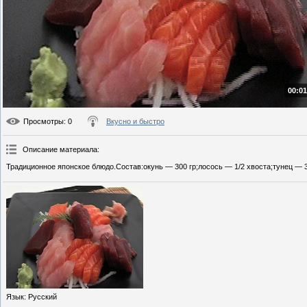
00:01
Просмотры
: 0
Вкусно и быстро
Описание материала
:
Традиционное японское блюдо.Состав:окунь — 300 гр;лосось — 1/2 хвоста;тунец — 3
Язык
: Русский