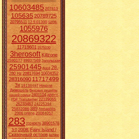
10603485
207813
105635
20789725
20795511
12.5.01300
12/06.
1055976
20869322
11719601
2575030
3herosoft
Killzone
2590177
39937569
Запольская
25901445
28.
Aucē
280 Hz
20817694
10604352
11717499
28316090
3x
19138497
Николя
Дювошель
Вкусные рецепты
2401104
нашей семьи
ABBYY
22129065
PDF Transformer
26233463
24225394
389
25832086
Annapolis
2006 online
20084057
283
38901578
23240676
2008.
Fairy Island /
3:0
Сказочный остров
Ashlee