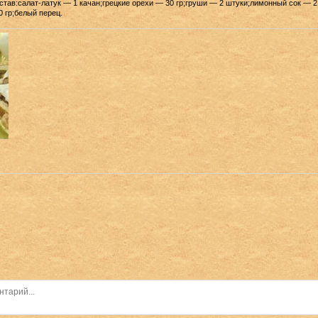
став:салат-латук — 1 качан;грецкие орехи — 30 гр;груши — 2 штуки;лимонный сок — 2
 гр;белый перец.