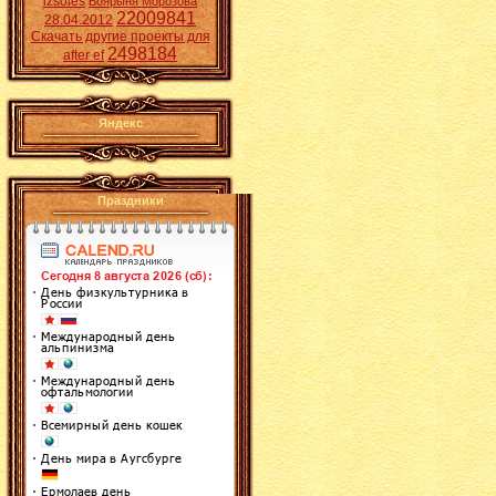
izsoles
Боярыня Морозова
22009841
28.04.2012
Скачать другие проекты для
2498184
after ef
Яндекс
Праздники