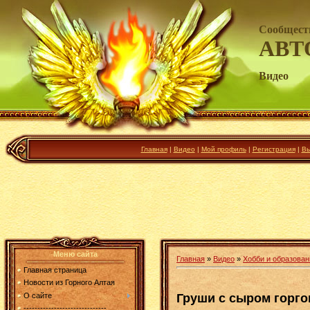
Сообщест
АВТ
Видео
Главная
|
Видео
|
Мой профиль
|
Регистрация
|
Вы
Меню сайта
Главная
»
Видео
»
Хобби и образован
Главная страница
Новости из Горного Алтая
Груши с сыром горго
О сайте
------------------------------