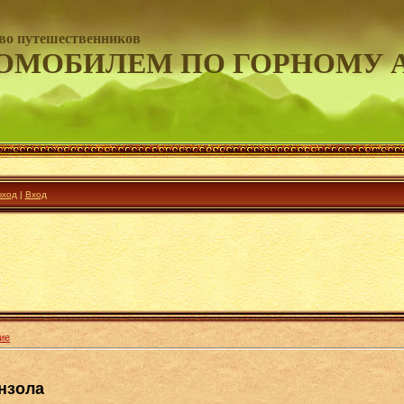
во путешественников
ОМОБИЛЕМ ПО ГОРНОМУ 
ход
|
Вход
ие
нзола