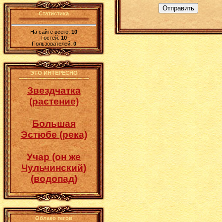
Отправить
Статистика
На сайте всего:
10
Гостей:
10
Пользователей:
0
ЭТО ИНТЕРЕСНО
Звездчатка
(растение)
Большая
Эстюбе (река)
Учар (он же
Чульчинский)
(водопад)
Облако тегов