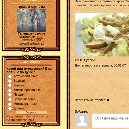
Оцени фото!
Вкусный салат из груши с сыром.Со
столовых ложек;сыр горгонзола — 30
Просим оценить!
Телецкое (озеро)
Категория:
Озёра
Разместил: galt
Текущий рейтинг: 3.0
Язык
: Русский
Наш опрос
Длительность материала
: 00:01:07
Какой вид путешествий Вам
больше по душе?
Автомобильные
Водные
Конные
Комбинированные
Пешие
Велосипедные
Всего комментариев
:
0
Мотоциклетные
Другие
Войдите:
Результаты
|
Архив опросов
Всего ответов:
467