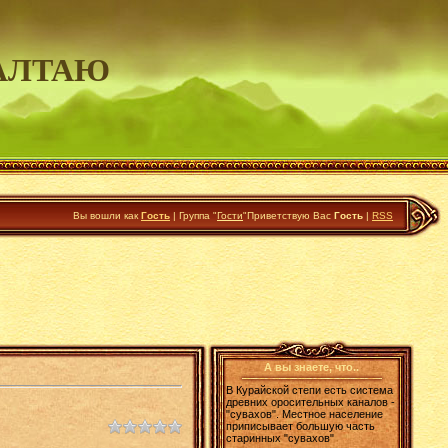
АЛТАЮ
Вы вошли как
Гость
|
Группа
"
Гости
"
Приветствую Вас
Гость
|
RSS
А вы знаете, что..
В Курайской степи есть система
древних оросительных каналов -
"сувахов". Местное население
приписывает большую часть
старинных "сувахов"