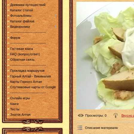
Дневники путешествий
Каталог статей
Фотоальбомы
Каталог файлов
Видеоролики
------------------------------
Форум
------------------------------
Гостевая книга
FAQ (вопрос/ответ)
Обратная связь
------------------------------
Прокладка маршрутов
Горный Алтай - Викимапия
Карты Горного Алтая
Спутниковые карты от Google
------------------------------
Онлайн игры
Книги
Тесты
Знаток Алтая
Просмотры
: 0
Вкусно 
Описание материала
: