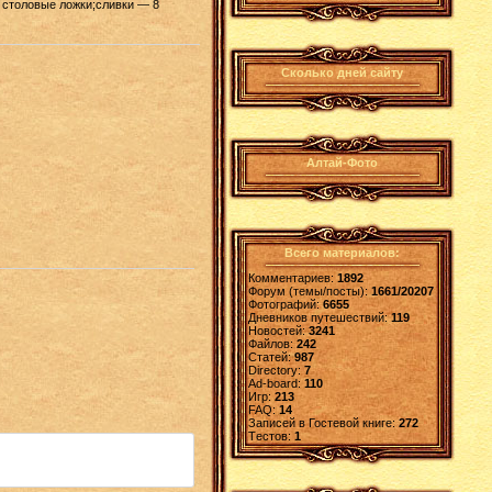
 столовые ложки;сливки — 8
Сколько дней сайту
Алтай-Фото
Всего материалов:
Комментариев:
1892
Форум (темы/посты):
1661/20207
Фотографий:
6655
Дневников путешествий:
119
Новостей:
3241
Файлов:
242
Статей:
987
Directory:
7
Ad-board:
110
Игр:
213
FAQ:
14
Записей в Гостевой книге:
272
Tестов:
1