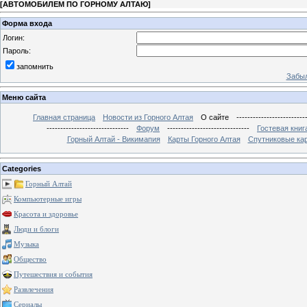
[
АВТОМОБИЛЕМ ПО ГОРНОМУ АЛТАЮ
]
Форма входа
Логин:
Пароль:
запомнить
Забыл
Меню сайта
Главная страница
Новости из Горного Алтая
О сайте
-------------------------
------------------------------
Форум
------------------------------
Гостевая книг
Горный Алтай - Викимапия
Карты Горного Алтая
Спутниковые кар
Categories
Горный Алтай
Компьютерные игры
Красота и здоровье
Люди и блоги
Музыка
Общество
Путешествия и события
Развлечения
Сериалы