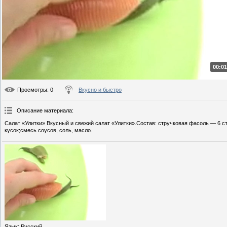
00:01
Просмотры
: 0
Вкусно и быстро
Описание материала
:
Салат «Улитки» Вкусный и свежий салат «Улитки».Состав: стручковая фасоль — 6 с
кусок;смесь соусов, соль, масло.
Язык
: Русский