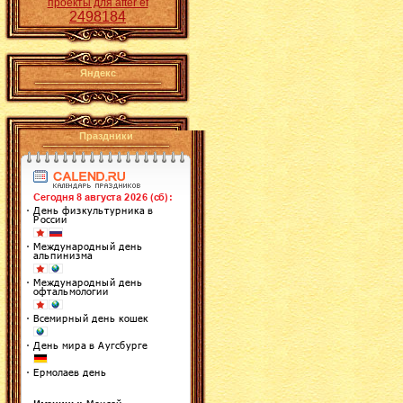
проекты для after ef
2498184
Яндекс
Праздники