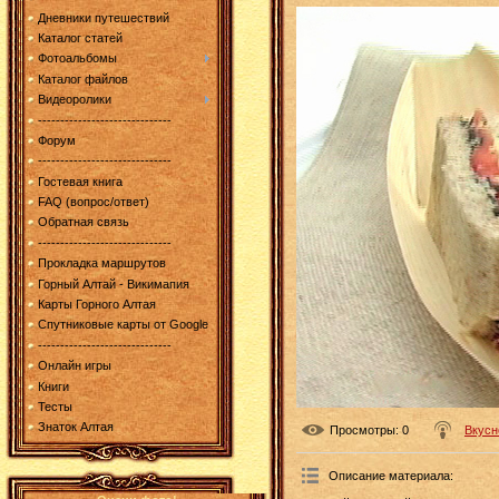
Дневники путешествий
Каталог статей
Фотоальбомы
Каталог файлов
Видеоролики
------------------------------
Форум
------------------------------
Гостевая книга
FAQ (вопрос/ответ)
Обратная связь
------------------------------
Прокладка маршрутов
Горный Алтай - Викимапия
Карты Горного Алтая
Спутниковые карты от Google
------------------------------
Онлайн игры
Книги
Тесты
Знаток Алтая
Просмотры
: 0
Вкусн
Описание материала
: