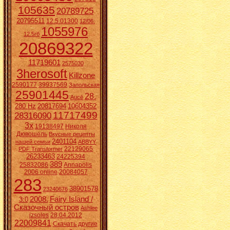
105635
20789725
20795511
12.5.01300
12/06.
1055976
12.5гб
20869322
11719601
2575030
3herosoft
Killzone
2590177
39937569
Запольская
25901445
28.
Aucē
280 Hz
20817694
10604352
11717499
28316090
3x
19138497
Николя
Дювошель
Вкусные рецепты
2401104
нашей семьи
ABBYY
22129065
PDF Transformer
26233463
24225394
389
25832086
Annapolis
2006 online
20084057
283
38901578
23240676
2008.
Fairy Island /
3:0
Сказочный остров
Ashlee
izsoles
28.04.2012
22009841
Скачать другие