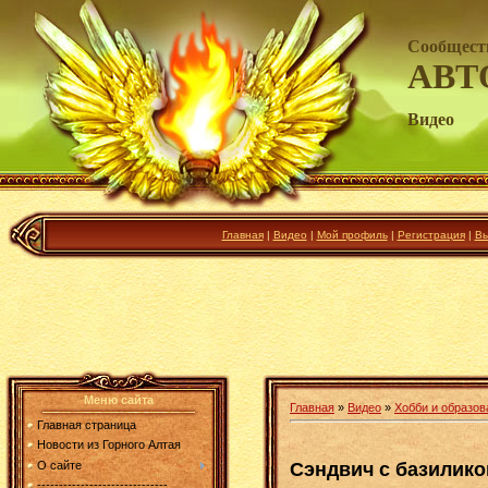
Сообщест
АВТ
Видео
Главная
|
Видео
|
Мой профиль
|
Регистрация
|
Вы
Меню сайта
Главная
»
Видео
»
Хобби и образов
Главная страница
Новости из Горного Алтая
Сэндвич с базилик
О сайте
------------------------------