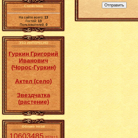
Отправить
Статистика
На сайте всего:
13
Гостей:
13
Пользователей:
0
ЭТО ИНТЕРЕСНО
Гуркин Григорий
Иванович
(Чорос-Гуркин)
Актел (село)
Звездчатка
(растение)
Облако тегов
10603485
207813