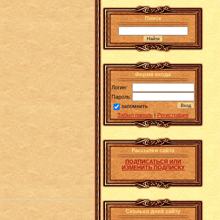
Поиск
Форма входа
Логин:
Пароль:
запомнить
Забыл пароль
|
Регистрация
Рассылки сайта
ПОДПИСАТЬСЯ ИЛИ
ИЗМЕНИТЬ ПОДПИСКУ
Сколько дней сайту