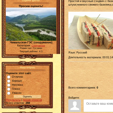
Оцени фото!
Простой и вкусный сэндвич с баз
штуки;немного свежего базилика;с
Просим оценить!
Чемальская ГЭС (сооружение)
Категория:
Сооружения
Разместил: Сусанин
Текущий рейтинг: 4.3
Язык
: Русский
Длительность материала
: 00:01:14
Наш опрос
Оцените этот сайт
Отлично
Хорошо
Неплохо
Всего комментариев
:
0
Плохо
Ужасно
Войдите:
Результаты
|
Архив опросов
Всего ответов:
288