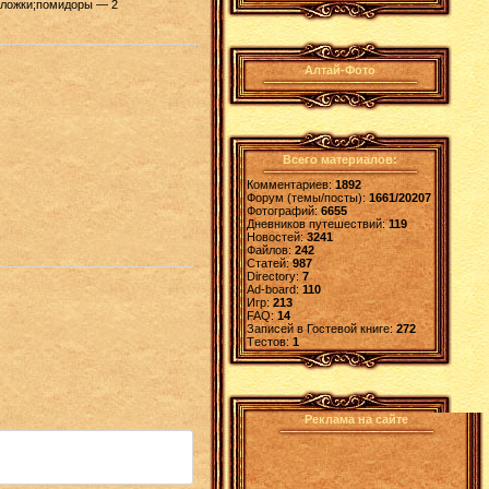
х ложки;помидоры — 2
Алтай-Фото
Всего материалов:
Комментариев:
1892
Форум (темы/посты):
1661/20207
Фотографий:
6655
Дневников путешествий:
119
Новостей:
3241
Файлов:
242
Статей:
987
Directory:
7
Ad-board:
110
Игр:
213
FAQ:
14
Записей в Гостевой книге:
272
Tестов:
1
Реклама на сайте