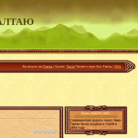
АЛТАЮ
Вы вошли как
Гость
|
Группа
"
Гости
"
Приветствую Вас
Гость
|
RSS
А вы знаете, что..
Современная дорога через Чике-
Таман была пущена в строй в
1984 году