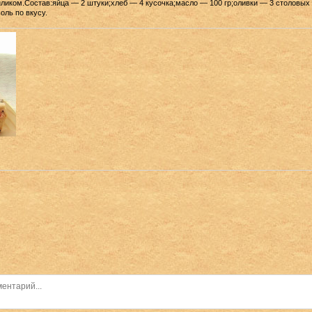
иликом.Состав:яйца — 2 штуки;хлеб — 4 кусочка;масло — 100 гр;оливки — 3 столовы
оль по вкусу.