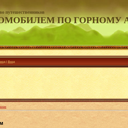
во путешественников
ОМОБИЛЕМ ПО ГОРНОМУ 
ход
|
Вход
ание
ом