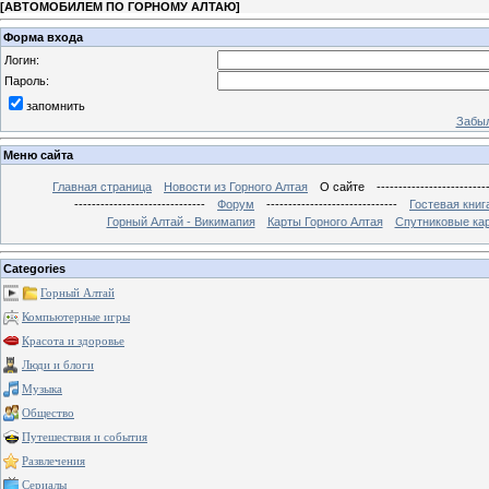
[
АВТОМОБИЛЕМ ПО ГОРНОМУ АЛТАЮ
]
Форма входа
Логин:
Пароль:
запомнить
Забыл
Меню сайта
Главная страница
Новости из Горного Алтая
О сайте
-------------------------
------------------------------
Форум
------------------------------
Гостевая книг
Горный Алтай - Викимапия
Карты Горного Алтая
Спутниковые кар
Categories
Горный Алтай
Компьютерные игры
Красота и здоровье
Люди и блоги
Музыка
Общество
Путешествия и события
Развлечения
Сериалы