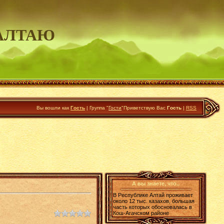
АЛТАЮ
Вы вошли как
Гость
|
Группа
"
Гости
"
Приветствую Вас
Гость
|
RSS
А вы знаете, что..
В Республике Алтай проживает
около 12 тыс. казахов, большая
часть которых обосновалась в
Кош-Агачском районе