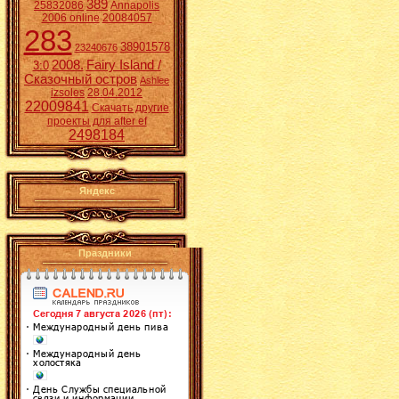
389
25832086
Annapolis
2006 online
20084057
283
38901578
23240676
2008.
Fairy Island /
3:0
Сказочный остров
Ashlee
izsoles
28.04.2012
22009841
Скачать другие
проекты для after ef
2498184
Яндекс
Праздники