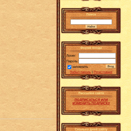
Поиск
Форма входа
Логин:
Пароль:
запомнить
Забыл пароль
|
Регистрация
Рассылки сайта
ПОДПИСАТЬСЯ ИЛИ
ИЗМЕНИТЬ ПОДПИСКУ
Сколько дней сайту