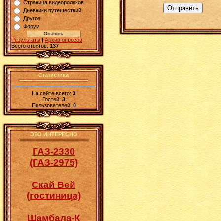
Страница видеороликов
Отправить
Дневники путешествий
Другое
Форум
Результаты
|
Архив опросов
Всего ответов:
137
Статистика
На сайте всего:
3
Гостей:
3
Пользователей:
0
ЭТО ИНТЕРЕСНО
ГАЗ-2330
(ГАЗ-2975)
Скай Вей
(гостиница)
Шамбала-К