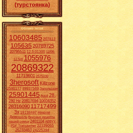
(турстоянка)
Облако тегов
10603485
207813
105635
20789725
20795511
12.5.01300
12/06.
1055976
12.5гб
20869322
11719601
2575030
3herosoft
Killzone
2590177
39937569
Запольская
25901445
28.
Aucē
280 Hz
20817694
10604352
11717499
28316090
3x
19138497
Николя
Дювошель
Вкусные рецепты
2401104
нашей семьи
ABBYY
22129065
PDF Transformer
26233463
24225394