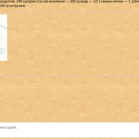
родуктов. 248 калорий.Состав:моллюски — 200 гр;вода — 1/2 стакана;чеснок — 1 зуб
100 гр;петрушка.