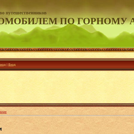
во путешественников
ОМОБИЛЕМ ПО ГОРНОМУ 
ход
|
Вход
ание
и