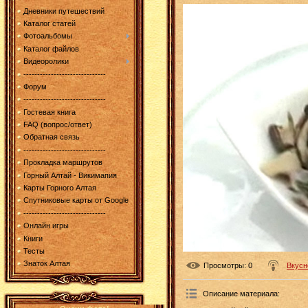
Дневники путешествий
Каталог статей
Фотоальбомы
Каталог файлов
Видеоролики
------------------------------
Форум
------------------------------
Гостевая книга
FAQ (вопрос/ответ)
Обратная связь
------------------------------
Прокладка маршрутов
Горный Алтай - Викимапия
Карты Горного Алтая
Спутниковые карты от Google
------------------------------
Онлайн игры
Книги
Тесты
Знаток Алтая
Просмотры
: 0
Вкусн
Описание материала
: