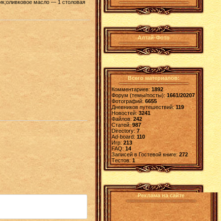
чик;оливковое масло — 1 столовая
Алтай-Фото
Всего материалов:
Комментариев:
1892
Форум (темы/посты):
1661/20207
Фотографий:
6655
Дневников путешествий:
119
Новостей:
3241
Файлов:
242
Статей:
987
Directory:
7
Ad-board:
110
Игр:
213
FAQ:
14
Записей в Гостевой книге:
272
Tестов:
1
Реклама на сайте