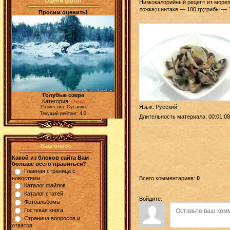
Оцени фото!
Низкокалорийный рецепт из мореп
ложка;шиитаке — 100 гр;грибы — 
Просим оценить!
Голубые озера
Категория:
Озера
Язык
: Русский
Разместил: Сусанин
Текущий рейтинг: 4.0
Длительность материала
: 00:01:08
Наш опрос
Какой из блоков сайта Вам
больше всего нравиться?
Главная страница с
Всего комментариев
:
0
новостями
Каталог файлов
Каталог статей
Войдите:
Фотоальбомы
Гостевая книга
Страница вопросов и
ответов