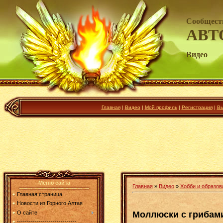
Сообщест
АВТ
Видео
Главная
|
Видео
|
Мой профиль
|
Регистрация
|
Вы
Меню сайта
Главная
»
Видео
»
Хобби и образов
Главная страница
Новости из Горного Алтая
Моллюски с грибам
О сайте
------------------------------