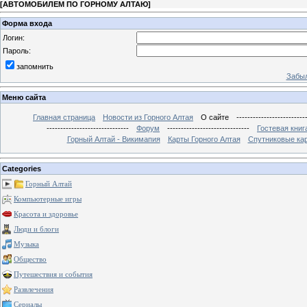
[
АВТОМОБИЛЕМ ПО ГОРНОМУ АЛТАЮ
]
Форма входа
Логин:
Пароль:
запомнить
Забыл
Меню сайта
Главная страница
Новости из Горного Алтая
О сайте
-------------------------
------------------------------
Форум
------------------------------
Гостевая книг
Горный Алтай - Викимапия
Карты Горного Алтая
Спутниковые кар
Categories
Горный Алтай
Компьютерные игры
Красота и здоровье
Люди и блоги
Музыка
Общество
Путешествия и события
Развлечения
Сериалы