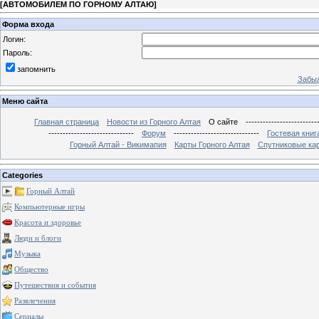
[
АВТОМОБИЛЕМ ПО ГОРНОМУ АЛТАЮ
]
Форма входа
Логин:
Пароль:
запомнить
Забыл
Меню сайта
Главная страница
Новости из Горного Алтая
О сайте
-------------------------
------------------------------
Форум
------------------------------
Гостевая книг
Горный Алтай - Викимапия
Карты Горного Алтая
Спутниковые кар
Categories
Горный Алтай
Компьютерные игры
Красота и здоровье
Люди и блоги
Музыка
Общество
Путешествия и события
Развлечения
Сериалы