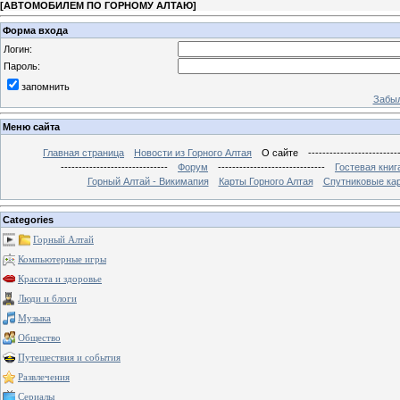
[
АВТОМОБИЛЕМ ПО ГОРНОМУ АЛТАЮ
]
Форма входа
Логин:
Пароль:
запомнить
Забыл
Меню сайта
Главная страница
Новости из Горного Алтая
О сайте
-------------------------
------------------------------
Форум
------------------------------
Гостевая книг
Горный Алтай - Викимапия
Карты Горного Алтая
Спутниковые кар
Categories
Горный Алтай
Компьютерные игры
Красота и здоровье
Люди и блоги
Музыка
Общество
Путешествия и события
Развлечения
Сериалы