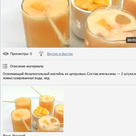
00:01
Просмотры
: 0
Вкусно и быстро
Описание материала
:
Освежающий безалкогольный коктейль из цитруовых.Состав:апельсины — 2 штуки;м
ложки;газированная вода, лед.
Язык
: Русский