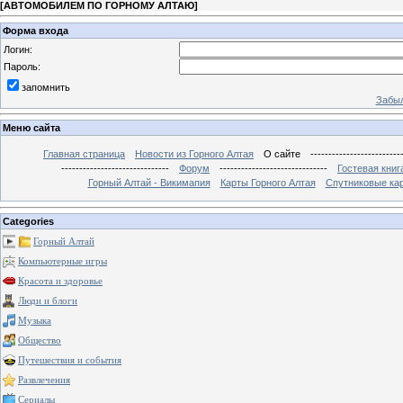
[
АВТОМОБИЛЕМ ПО ГОРНОМУ АЛТАЮ
]
Форма входа
Логин:
Пароль:
запомнить
Забыл
Меню сайта
Главная страница
Новости из Горного Алтая
О сайте
-------------------------
------------------------------
Форум
------------------------------
Гостевая книг
Горный Алтай - Викимапия
Карты Горного Алтая
Спутниковые кар
Categories
Горный Алтай
Компьютерные игры
Красота и здоровье
Люди и блоги
Музыка
Общество
Путешествия и события
Развлечения
Сериалы