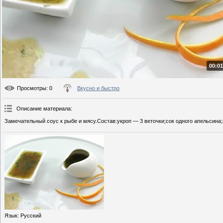
00:01
Просмотры
: 0
Вкусно и быстро
Описание материала
:
Замечательный соус к рыбе и мясу.Состав:укроп — 3 веточки;сок одного апельсина;
Язык
: Русский