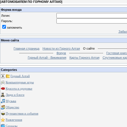
[
АВТОМОБИЛЕМ ПО ГОРНОМУ АЛТАЮ
]
Форма входа
Логин:
Пароль:
запомнить
Забыл
Меню сайта
Главная страница
Новости из Горного Алтая
О сайте
-------------------------
------------------------------
Форум
------------------------------
Гостевая книг
Горный Алтай - Викимапия
Карты Горного Алтая
Спутниковые кар
Categories
Горный Алтай
Компьютерные игры
Красота и здоровье
Люди и блоги
Музыка
Общество
Путешествия и события
Развлечения
Сериалы