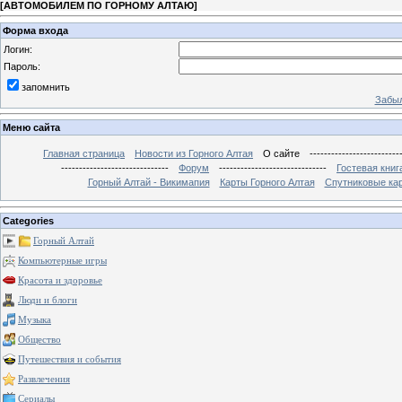
[
АВТОМОБИЛЕМ ПО ГОРНОМУ АЛТАЮ
]
Форма входа
Логин:
Пароль:
запомнить
Забыл
Меню сайта
Главная страница
Новости из Горного Алтая
О сайте
-------------------------
------------------------------
Форум
------------------------------
Гостевая книг
Горный Алтай - Викимапия
Карты Горного Алтая
Спутниковые кар
Categories
Горный Алтай
Компьютерные игры
Красота и здоровье
Люди и блоги
Музыка
Общество
Путешествия и события
Развлечения
Сериалы