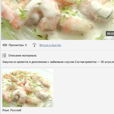
00:01
Просмотры
: 0
Вкусно и быстро
Описание материала
:
Закуска из креветок в дополнении с лаймовым соусом.Состав:креветки — 30 штук;ог
Язык
: Русский