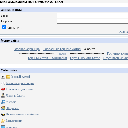
[
АВТОМОБИЛЕМ ПО ГОРНОМУ АЛТАЮ
]
Форма входа
Логин:
Пароль:
запомнить
Забыл
Меню сайта
Главная страница
Новости из Горного Алтая
О сайте
-------------------------
------------------------------
Форум
------------------------------
Гостевая книг
Горный Алтай - Викимапия
Карты Горного Алтая
Спутниковые кар
Categories
Горный Алтай
Компьютерные игры
Красота и здоровье
Люди и блоги
Музыка
Общество
Путешествия и события
Развлечения
Сериалы