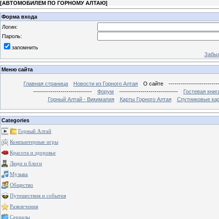
[
АВТОМОБИЛЕМ ПО ГОРНОМУ АЛТАЮ
]
Форма входа
Логин:
Пароль:
запомнить
Забыл
Меню сайта
Главная страница
Новости из Горного Алтая
О сайте
-------------------------
------------------------------
Форум
------------------------------
Гостевая книг
Горный Алтай - Викимапия
Карты Горного Алтая
Спутниковые кар
Categories
Горный Алтай
Компьютерные игры
Красота и здоровье
Люди и блоги
Музыка
Общество
Путешествия и события
Развлечения
Сериалы