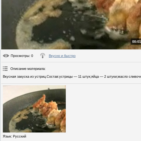
00:01
Просмотры
: 0
Вкусно и быстро
Описание материала
:
Вкусная закуска из устриц.Состав:устрицы — 11 штук;яйца — 2 штуки;масло сливоч
Язык
: Русский