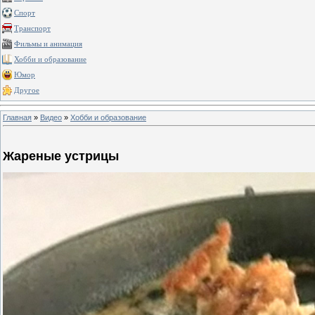
Спорт
Транспорт
Фильмы и анимация
Хобби и образование
Юмор
Другое
Главная
»
Видео
»
Хобби и образование
Жареные устрицы