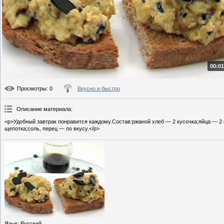
00:01
Просмотры
: 0
Вкусно и быстро
Описание материала
:
<p>Удобный завтрак понравится каждому.Состав:ржаной хлеб — 2 кусочка;яйца — 2
щепотка;соль, перец — по вкусу.</p>
Язык
: Русский