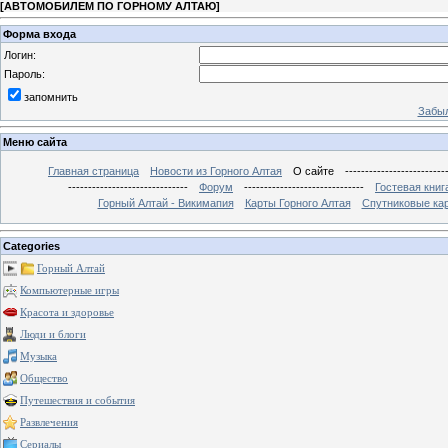
[
АВТОМОБИЛЕМ ПО ГОРНОМУ АЛТАЮ
]
Форма входа
Логин:
Пароль:
запомнить
Забыл
Меню сайта
Главная страница
Новости из Горного Алтая
О сайте
-------------------------
------------------------------
Форум
------------------------------
Гостевая книг
Горный Алтай - Викимапия
Карты Горного Алтая
Спутниковые кар
Categories
Горный Алтай
Компьютерные игры
Красота и здоровье
Люди и блоги
Музыка
Общество
Путешествия и события
Развлечения
Сериалы